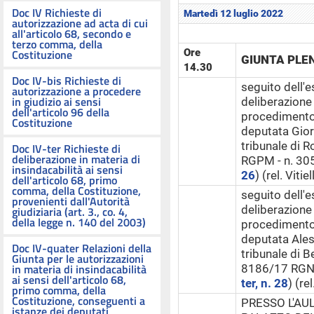
Doc IV Richieste di
Martedì 12 luglio 2022
autorizzazione ad acta di cui
all'articolo 68, secondo e
terzo comma, della
Costituzione
Ore
GIUNTA PLE
14.30
Doc IV-bis Richieste di
seguito dell'e
autorizzazione a procedere
in giudizio ai sensi
deliberazione 
dell'articolo 96 della
procedimento 
Costituzione
deputata Gior
tribunale di
Doc IV-ter Richieste di
deliberazione in materia di
RGPM - n. 30
insindacabilità ai sensi
26
) (rel. Viti
dell'articolo 68, primo
comma, della Costituzione,
seguito dell'e
provenienti dall'Autorità
deliberazione 
giudiziaria (art. 3., co. 4,
della legge n. 140 del 2003)
procedimento 
deputata Ales
Doc IV-quater Relazioni della
tribunale di 
Giunta per le autorizzazioni
in materia di insindacabilità
8186/17 RGNR
ai sensi dell'articolo 68,
ter, n. 28
) (re
primo comma, della
Costituzione, conseguenti a
PRESSO L'AUL
istanze dei deputati