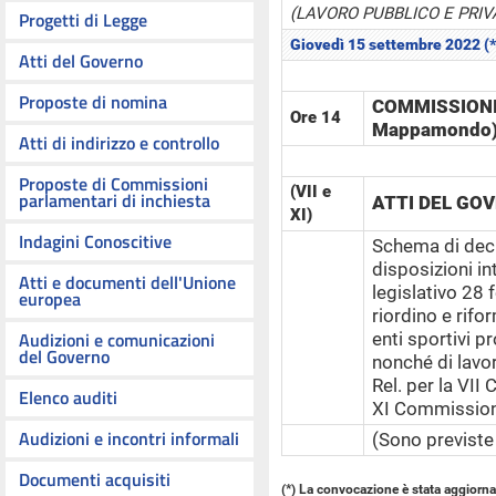
(LAVORO PUBBLICO E PRIV
Progetti di Legge
Giovedì 15 settembre 2022 (*
Atti del Governo
Proposte di nomina
COMMISSIONI 
Ore 14
Mappamondo
Atti di indirizzo e controllo
Proposte di Commissioni
(VII e
parlamentari di inchiesta
ATTI DEL GO
XI)
Indagini Conoscitive
Schema di decr
disposizioni in
Atti e documenti dell'Unione
legislativo 28 
europea
riordino e rifo
Audizioni e comunicazioni
enti sportivi pr
del Governo
nonché di lavo
Rel. per la VII
Elenco auditi
XI Commission
Audizioni e incontri informali
(Sono previste
Documenti acquisiti
(*) La convocazione è stata aggiorna