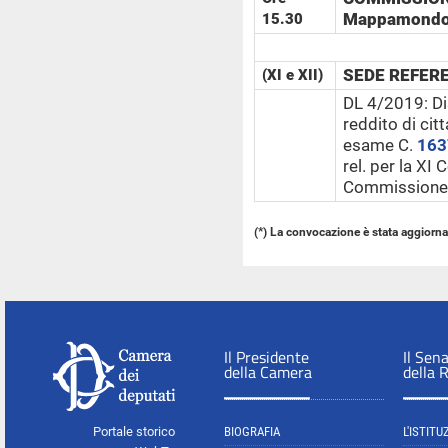
Mappamondo
15.30
SEDE REFER
(XI e XII)
DL 4/2019: Dis
reddito di cit
esame C.
163
rel. per la XI 
Commissione:
(*) La convocazione è stata aggiornat
Il Presidente
Il Sen
della Camera
della 
Portale storico
BIOGRAFIA
L'ISTITU