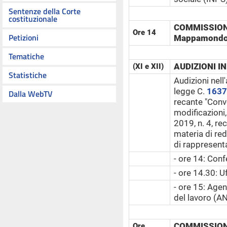
Sentenze della Corte
costituzionale
COMMISSIONI
Ore 14
Petizioni
Mappamondo
Tematiche
AUDIZIONI I
(XI e XII)
Statistiche
Audizioni nell
legge C.
1637
Dalla WebTV
recante "Conv
modificazioni
2019, n. 4, re
materia di red
di rappresenta
- ore 14: Conf
- ore 14.30: U
- ore 15: Agen
del lavoro (A
COMMISSIONI
Ore