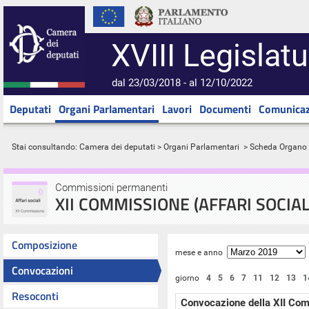
XVIII Legislatu
dal 23/03/2018 - al 12/10/2022
Deputati
Organi Parlamentari
Lavori
Documenti
Comunicaz
Stai consultando:
Camera dei deputati
>
Organi Parlamentari
> Scheda Organo
Commissioni permanenti
XII COMMISSIONE (AFFARI SOCIAL
Composizione
mese e anno
Convocazioni
giorno
4
5
6
7
11
12
13
1
Resoconti
Convocazione della XII Co