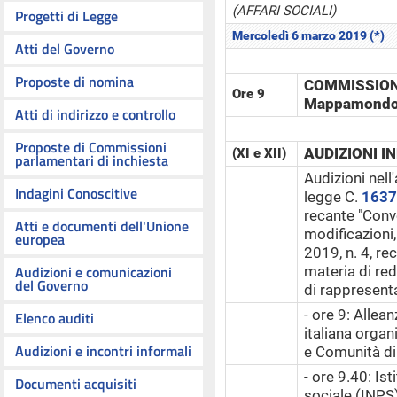
(AFFARI SOCIALI)
Progetti di Legge
Mercoledì 6 marzo 2019 (*)
Atti del Governo
Proposte di nomina
COMMISSIONI
Ore 9
Mappamondo
Atti di indirizzo e controllo
Proposte di Commissioni
AUDIZIONI I
(XI e XII)
parlamentari di inchiesta
Audizioni nell
Indagini Conoscitive
legge C.
1637
recante "Conv
Atti e documenti dell'Unione
modificazioni
europea
2019, n. 4, re
Audizioni e comunicazioni
materia di red
del Governo
di rappresenta
- ore 9: Allea
Elenco auditi
italiana orga
Audizioni e incontri informali
e Comunità di
- ore 9.40: Is
Documenti acquisiti
sociale (INPS