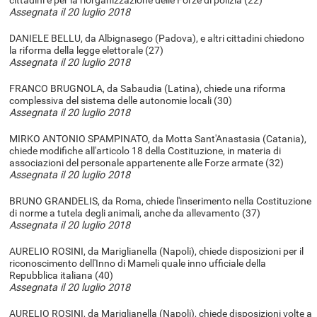
cittadini e per la riorganizzazione delle Forze di polizia (22)
Assegnata il 20 luglio 2018
DANIELE BELLU, da Albignasego (Padova), e altri cittadini chiedono
la riforma della legge elettorale (27)
Assegnata il 20 luglio 2018
FRANCO BRUGNOLA, da Sabaudia (Latina), chiede una riforma
complessiva del sistema delle autonomie locali (30)
Assegnata il 20 luglio 2018
MIRKO ANTONIO SPAMPINATO, da Motta Sant'Anastasia (Catania),
chiede modifiche all'articolo 18 della Costituzione, in materia di
associazioni del personale appartenente alle Forze armate (32)
Assegnata il 20 luglio 2018
BRUNO GRANDELIS, da Roma, chiede l'inserimento nella Costituzione
di norme a tutela degli animali, anche da allevamento (37)
Assegnata il 20 luglio 2018
AURELIO ROSINI, da Mariglianella (Napoli), chiede disposizioni per il
riconoscimento dell'Inno di Mameli quale inno ufficiale della
Repubblica italiana (40)
Assegnata il 20 luglio 2018
AURELIO ROSINI, da Mariglianella (Napoli), chiede disposizioni volte a