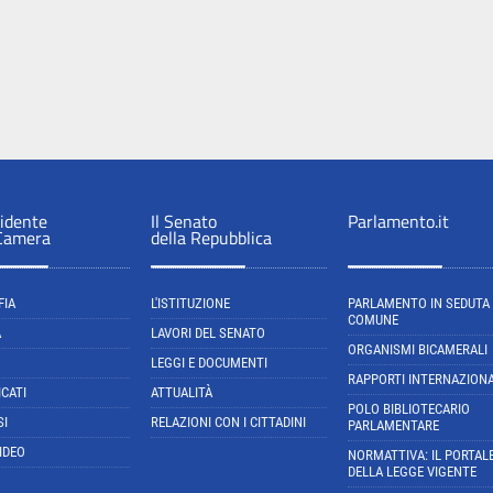
sidente
Il Senato
Parlamento.it
 Camera
della Repubblica
FIA
L'ISTITUZIONE
PARLAMENTO IN SEDUTA
COMUNE
A
LAVORI DEL SENATO
ORGANISMI BICAMERALI
LEGGI E DOCUMENTI
RAPPORTI INTERNAZIONA
CATI
ATTUALITÀ
POLO BIBLIOTECARIO
SI
RELAZIONI CON I CITTADINI
PARLAMENTARE
IDEO
NORMATTIVA: IL PORTAL
DELLA LEGGE VIGENTE