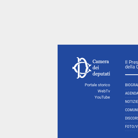
Il Pre
della
Portale storico
BIOGRA
WebTv
AGEND
YouTube
NOTIZIE
COMUNI
DISCOR
FOTO/V