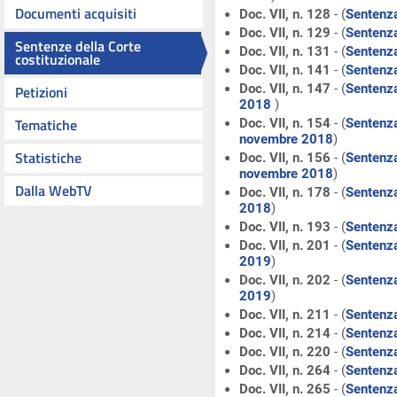
Documenti acquisiti
Doc. VII, n. 128
- (
Sentenza
Doc. VII, n. 129
- (
Sentenza
Sentenze della Corte
Doc. VII, n. 131
- (
Sentenza
costituzionale
Doc. VII, n. 141
- (
Sentenza
Doc. VII, n. 147
- (
Sentenza
Petizioni
2018
)
Tematiche
Doc. VII, n. 154
- (
Sentenza
novembre 2018
)
Statistiche
Doc. VII, n. 156
- (
Sentenza
novembre 2018
)
Dalla WebTV
Doc. VII, n. 178
- (
Sentenza
2018
)
Doc. VII, n. 193
- (
Sentenza
Doc. VII, n. 201
- (
Sentenza
2019
)
Doc. VII, n. 202
- (
Sentenza
2019
)
Doc. VII, n. 211
- (
Sentenza
Doc. VII, n. 214
- (
Sentenza
Doc. VII, n. 220
- (
Sentenza
Doc. VII, n. 264
- (
Sentenza
Doc. VII, n. 265
- (
Sentenza