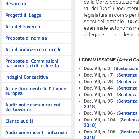
dalla Corte costituziona
Resoconti
VII dei "Doc" (Documenti
Progetti di Legge
legislatura in corso per
sensi dell'articolo 108
Atti del Governo
esaminate autonomamen
di legge sulla medesima
Proposte di nomina
Atti di indirizzo e controllo
I COMMISSIONE (Affari Cos
Proposte di Commissioni
parlamentari di inchiesta
Doc. VII, n. 2
- (
Sentenza n
Doc. VII, n. 17
- (
Sentenza 
Indagini Conoscitive
Doc. VII, n. 28
- (
Sentenza 
Atti e documenti dell'Unione
Doc. VII, n. 44
- (
Sentenza 
europea
Doc. VII, n. 61
- (
Sentenza 
Doc. VII, n. 95
- (
Sentenza 
Audizioni e comunicazioni
2018
)
del Governo
Doc. VII, n. 96
- (
Sentenza 
Elenco auditi
Doc. VII, n. 104
- (
Sentenza
2018
)
Audizioni e incontri informali
Doc. VII, n. 105
- (
Sentenza
2018
)