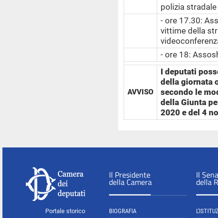
polizia stradal
- ore 17.30: Ass
vittime della st
videoconferenz
- ore 18: Assos
I deputati poss
della giornata
secondo le moda
AVVISO
della Giunta pe
2020 e del 4 n
Il Presidente
Il Sen
della Camera
della 
Portale storico
BIOGRAFIA
L'ISTITU