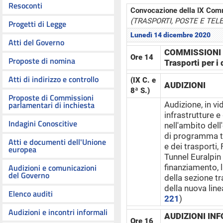
Resoconti
Convocazione della IX Com
(TRASPORTI, POSTE E TE
Progetti di Legge
Lunedì 14 dicembre 2020
Atti del Governo
COMMISSIONI R
Ore 14
Proposte di nomina
Trasporti per i 
Atti di indirizzo e controllo
(IX C. e
AUDIZIONI
8ª S.)
Proposte di Commissioni
parlamentari di inchiesta
Audizione, in vi
infrastrutture e
Indagini Conoscitive
nell'ambito del
di programma tra
Atti e documenti dell'Unione
e dei trasporti,
europea
Tunnel Euralpin 
Audizioni e comunicazioni
finanziamento, l
del Governo
della sezione t
della nuova line
Elenco auditi
221
)
Audizioni e incontri informali
AUDIZIONI INF
Ore 16