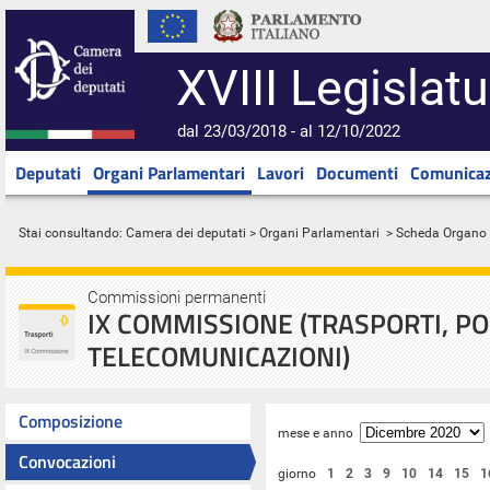
XVIII Legislatu
dal 23/03/2018 - al 12/10/2022
Deputati
Organi Parlamentari
Lavori
Documenti
Comunicaz
Stai consultando:
Camera dei deputati
>
Organi Parlamentari
> Scheda Organo
Commissioni permanenti
IX COMMISSIONE (TRASPORTI, PO
TELECOMUNICAZIONI)
Composizione
mese e anno
Convocazioni
giorno
1
2
3
9
10
14
15
1