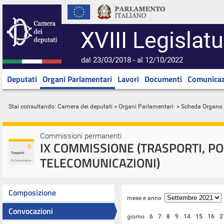
XVIII Legislatu
dal 23/03/2018 - al 12/10/2022
Deputati
Organi Parlamentari
Lavori
Documenti
Comunicaz
Stai consultando:
Camera dei deputati
>
Organi Parlamentari
> Scheda Organo
Commissioni permanenti
IX COMMISSIONE (TRASPORTI, PO
TELECOMUNICAZIONI)
Composizione
mese e anno
Convocazioni
giorno
6
7
8
9
14
15
16
2