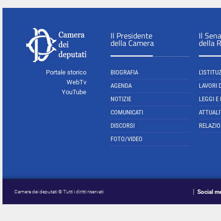
Il Presidente
Il Sen
della Camera
della 
Portale storico
BIOGRAFIA
L'ISTITU
WebTv
AGENDA
LAVORI 
YouTube
NOTIZIE
LEGGI E
COMUNICATI
ATTUALI
DISCORSI
RELAZIO
FOTO/VIDEO
Social m
Camera dei deputati © Tutti i diritti riservati