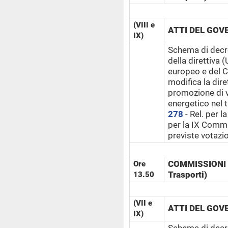
(VIII e
ATTI DEL GOV
IX)
Schema di decre
della direttiva
europeo e del C
modifica la dire
promozione di v
energetico nel 
278
- Rel. per l
per la IX Comm
previste votazio
COMMISSIONI R
Ore
Trasporti)
13.50
(VII e
ATTI DEL GOV
IX)