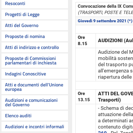
Resoconti
Convocazione della IX Com
(TRASPORTI, POSTE E TE
Progetti di Legge
Giovedì 9 settembre 2021 (*)
Atti del Governo
Proposte di nomina
Ore
AUDIZIONI (Aul
8.15
Atti di indirizzo e controllo
Audizione del Mi
Proposte di Commissioni
mobilità sosteni
parlamentari di inchiesta
del trasporto p
all'emergenza sa
Indagini Conoscitive
riapertura delle
Atti e documenti dell'Unione
europea
ATTI DEL GOVE
Ore
Audizioni e comunicazioni
Trasporti)
13.15
del Governo
- Schema di dec
attuazione della
Elenco auditi
a determinati as
Audizioni e incontri informali
contenuto digita