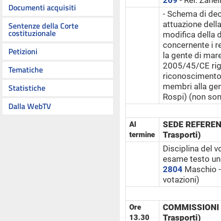
269
- Rel. Zanel
Documenti acquisiti
- Schema di dec
attuazione dell
Sentenze della Corte
costituzionale
modifica della 
concernente i r
Petizioni
la gente di mare
2005/45/CE rigu
Tematiche
riconoscimento d
membri alla ge
Statistiche
Rospi) (non son
Dalla WebTV
SEDE REFERENT
Al
Trasporti)
termine
Disciplina del v
esame testo uni
2804
Maschio - 
votazioni)
COMMISSIONI R
Ore
Trasporti)
13.30