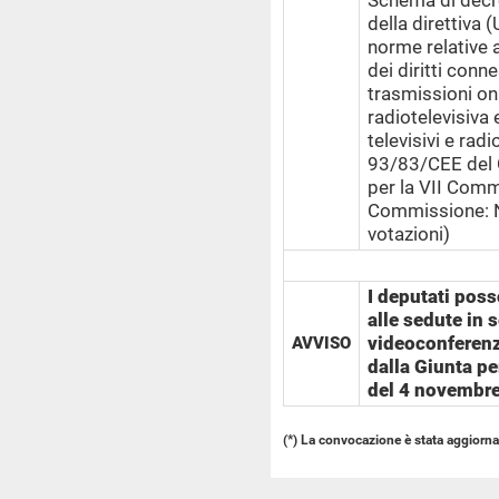
Schema di decre
della direttiva
norme relative a
dei diritti conne
trasmissioni onl
radiotelevisiva
televisivi e radi
93/83/CEE del 
per la VII Commi
Commissione: N
votazioni)
I deputati poss
alle sedute in 
videoconferenz
AVVISO
dalla Giunta pe
del 4 novembr
(*) La convocazione è stata aggiornat