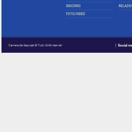
DISCORSI
RELAZIO
FOTO/VIDEO
Social m
Camera dei deputati © Tutti i diritti riservati