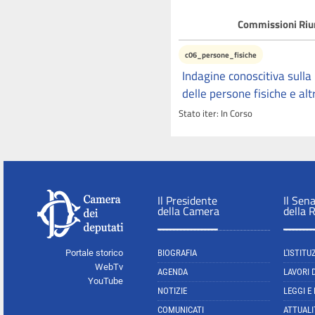
Commissioni Riun
c06_persone_fisiche
Indagine conoscitiva sulla
delle persone fisiche e alt
Stato iter:
In Corso
Il Presidente
Il Sen
della Camera
della 
Portale storico
BIOGRAFIA
L'ISTITU
WebTv
AGENDA
LAVORI 
YouTube
NOTIZIE
LEGGI E
COMUNICATI
ATTUALI