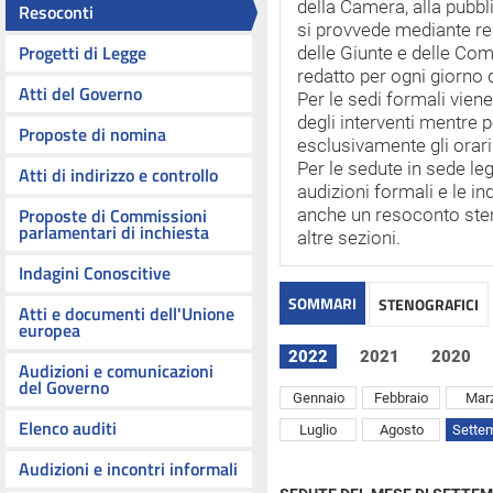
della Camera, alla pubbl
Resoconti
si provvede mediante res
Progetti di Legge
delle Giunte e delle Co
redatto per ogni giorno 
Atti del Governo
Per le sedi formali vie
degli interventi mentre p
Proposte di nomina
esclusivamente gli orari 
Per le sedute in sede leg
Atti di indirizzo e controllo
audizioni formali e le in
Proposte di Commissioni
anche un resoconto steno
parlamentari di inchiesta
altre sezioni.
Indagini Conoscitive
SOMMARI
STENOGRAFICI
Atti e documenti dell'Unione
europea
2022
2021
2020
Audizioni e comunicazioni
del Governo
Gennaio
Febbraio
Mar
Elenco auditi
Luglio
Agosto
Sette
Audizioni e incontri informali