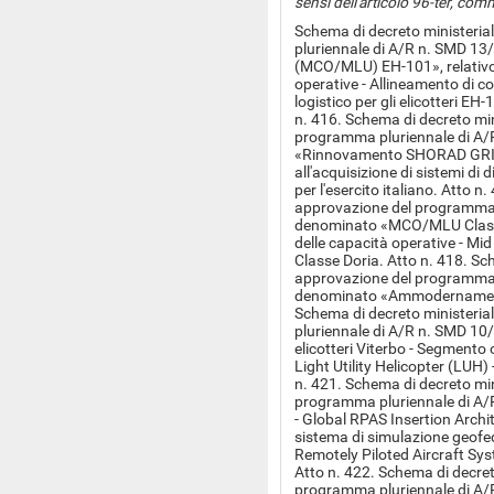
sensi dell'articolo 96-ter, com
Schema di decreto ministeria
pluriennale di A/R n. SMD 13
(MCO/MLU) EH-101», relativo
operative - Allineamento di c
logistico per gli elicotteri EH
n. 416. Schema di decreto min
programma pluriennale di A
«Rinnovamento SHORAD GRIFO
all'acquisizione di sistemi d
per l'esercito italiano. Atto n
approvazione del programma 
denominato «MCO/MLU Classe
delle capacità operative - Mid
Classe Doria. Atto n. 418. Sch
approvazione del programma 
denominato «Ammodernamento
Schema di decreto ministeria
pluriennale di A/R n. SMD 1
elicotteri Viterbo - Segmento
Light Utility Helicopter (LUH) 
n. 421. Schema di decreto min
programma pluriennale di A
- Global RPAS Insertion Archite
sistema di simulazione geofed
Remotely Piloted Aircraft Sys
Atto n. 422. Schema di decret
programma pluriennale di A