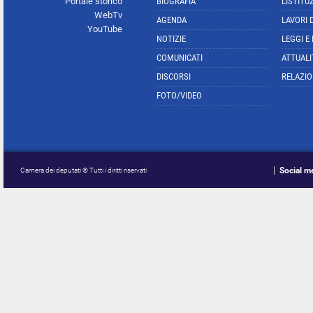
Portale storico
BIOGRAFIA
L'ISTITU
WebTv
AGENDA
LAVORI 
YouTube
NOTIZIE
LEGGI E
COMUNICATI
ATTUALI
DISCORSI
RELAZIO
FOTO/VIDEO
Social m
Camera dei deputati © Tutti i diritti riservati