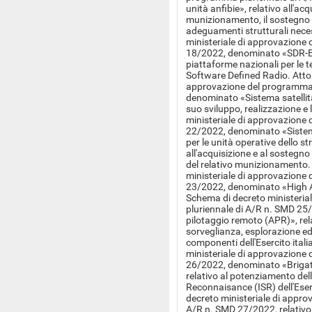
unità anfibie», relativo all'acq
munizionamento, il sostegno t
adeguamenti strutturali neces
ministeriale di approvazione
18/2022, denominato «SDR-EVO
piattaforme nazionali per le t
Software Defined Radio. Atto 
approvazione del programma 
denominato «Sistema satellitar
suo sviluppo, realizzazione e
ministeriale di approvazione
22/2022, denominato «Sistem
per le unità operative dello st
all'acquisizione e al sostegno
del relativo munizionamento.
ministeriale di approvazione
23/2022, denominato «High Al
Schema di decreto ministeria
pluriennale di A/R n. SMD 25
pilotaggio remoto (APR)», rel
sorveglianza, esplorazione ed
componenti dell'Esercito ital
ministeriale di approvazione
26/2022, denominato «Briga
relativo al potenziamento dell
Reconnaisance (ISR) dell'Eser
decreto ministeriale di appro
A/R n. SMD 27/2022, relativo 