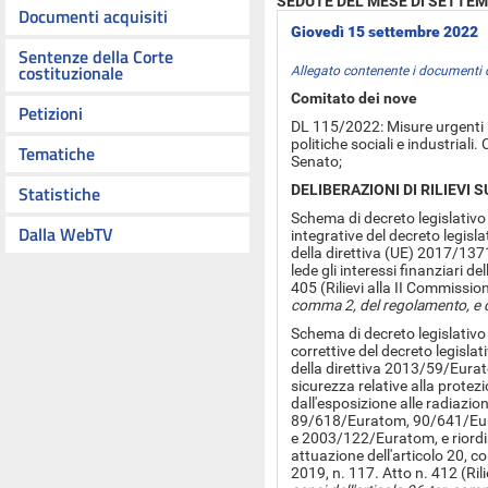
SEDUTE DEL MESE DI SETTEM
Documenti acquisiti
Giovedì 15 settembre 2022
Sentenze della Corte
costituzionale
Allegato contenente i documenti 
Comitato dei nove
Petizioni
DL 115/2022: Misure urgenti i
politiche sociali e industrial
Tematiche
Senato;
Statistiche
DELIBERAZIONI DI RILIEVI 
Schema di decreto legislativo 
Dalla WebTV
integrative del decreto legisla
della direttiva (UE) 2017/1371,
lede gli interessi finanziari de
405 (Rilievi alla II Commissio
comma 2, del regolamento, e 
Schema di decreto legislativo 
correttive del decreto legislat
della direttiva 2013/59/Eura
sicurezza relative alla protezi
dall'esposizione alle radiazion
89/618/Euratom, 90/641/Eu
e 2003/122/Euratom, e riordin
attuazione dell'articolo 20, c
2019, n. 117. Atto n. 412 (Ril