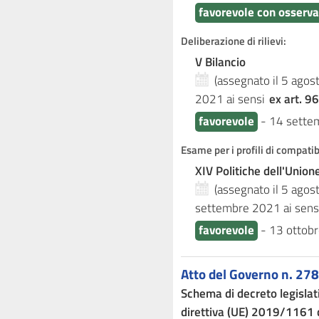
favorevole con osserva
Deliberazione di rilievi:
V Bilancio
(assegnato il 5 ago
2021
ai sensi
ex art. 96
favorevole
-
14 sette
Esame per i profili di compati
XIV Politiche dell'Unio
(assegnato il 5 ago
settembre 2021
ai sens
favorevole
-
13 ottob
Atto del Governo n. 278
Schema di decreto legislat
direttiva (UE) 2019/1161 c