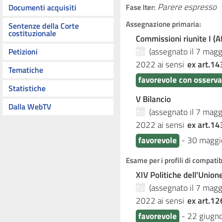
Parere espresso
Documenti acquisiti
Fase Iter:
Assegnazione primaria:
Sentenze della Corte
costituzionale
Commissioni riunite I (Af
(assegnato il 7 mag
Petizioni
2022
ai sensi
ex art.14
Tematiche
favorevole con osserva
Statistiche
V Bilancio
Dalla WebTV
(assegnato il 7 mag
2022
ai sensi
ex art.14
favorevole
-
30 maggi
Esame per i profili di compati
XIV Politiche dell'Unio
(assegnato il 7 mag
2022
ai sensi
ex art.12
favorevole
-
22 giugn