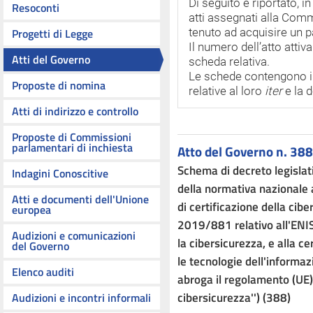
Di seguito è riportato, i
Resoconti
atti assegnati alla Comm
Progetti di Legge
tenuto ad acquisire un 
Il numero dell’atto attiv
Atti del Governo
scheda relativa.
Le schede contengono i te
Proposte di nomina
relative al loro
iter
e la 
Atti di indirizzo e controllo
Proposte di Commissioni
parlamentari di inchiesta
Atto del Governo n. 388
Schema di decreto legisla
Indagini Conoscitive
della normativa nazionale al
Atti e documenti dell'Unione
di certificazione della cib
europea
2019/881 relativo all'ENIS
Audizioni e comunicazioni
la cibersicurezza, e alla ce
del Governo
le tecnologie dell'informa
Elenco auditi
abroga il regolamento (UE
cibersicurezza'') (388)
Audizioni e incontri informali