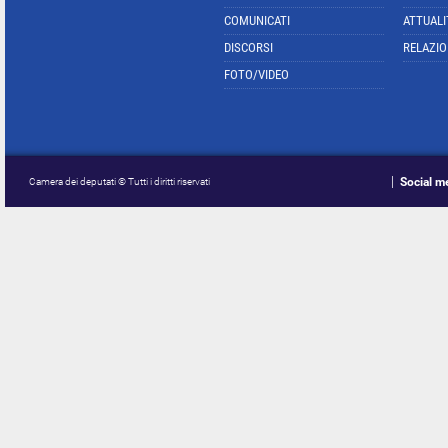
COMUNICATI
ATTUALI
DISCORSI
RELAZIO
FOTO/VIDEO
Social m
Camera dei deputati © Tutti i diritti riservati