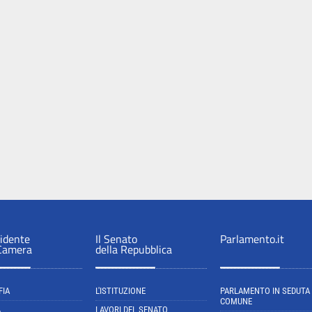
sidente
Il Senato
Parlamento.it
 Camera
della Repubblica
FIA
L'ISTITUZIONE
PARLAMENTO IN SEDUTA
COMUNE
A
LAVORI DEL SENATO