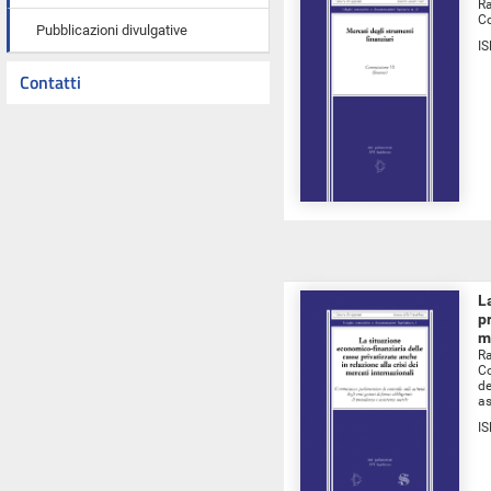
Ra
Co
Pubblicazioni divulgative
I
Contatti
L
pr
m
Ra
Co
de
as
I