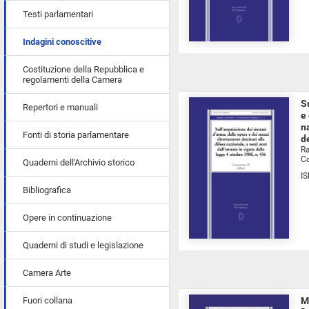
Testi parlamentari
Indagini conoscitive
Costituzione della Repubblica e
regolamenti della Camera
S
Repertori e manuali
e
n
Fonti di storia parlamentare
d
Ra
Co
Quaderni dell'Archivio storico
I
Bibliografica
Opere in continuazione
Quaderni di studi e legislazione
Camera Arte
Fuori collana
M