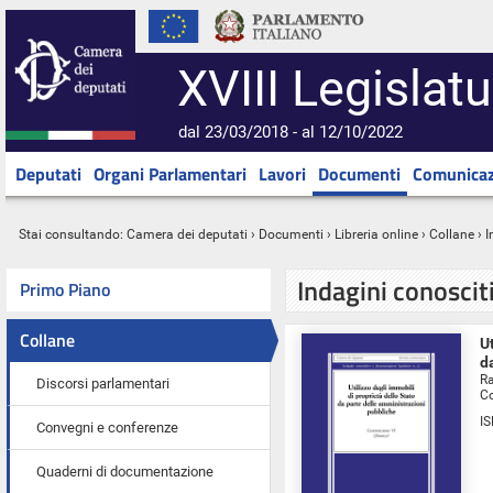
XVIII Legislatu
dal 23/03/2018 - al 12/10/2022
Deputati
Organi Parlamentari
Lavori
Documenti
Comunicaz
Stai consultando:
Camera dei deputati
›
Documenti
›
Libreria online
› Collane › 
Indagini conoscit
Primo Piano
Collane
U
d
Ra
Discorsi parlamentari
Co
I
Convegni e conferenze
Quaderni di documentazione