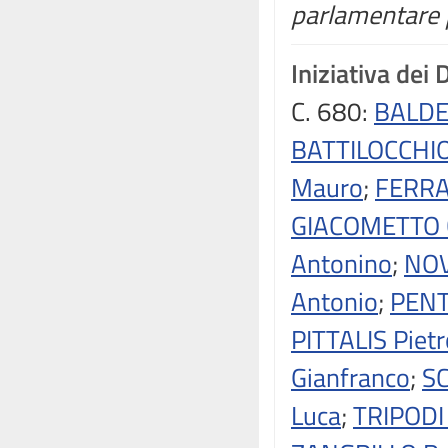
parlamentare p
Iniziativa dei 
C. 680:
BALDE
BATTILOCCHIO
Mauro
;
FERRA
GIACOMETTO 
Antonino
;
NOV
Antonio
;
PENT
PITTALIS Pietr
Gianfranco
;
S
Luca
;
TRIPODI