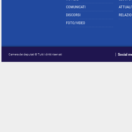
COMUNICATI
ATTUALI
DISCORSI
RELAZIO
FOTO/VIDEO
Social m
Camera dei deputati © Tutti i diritti riservati