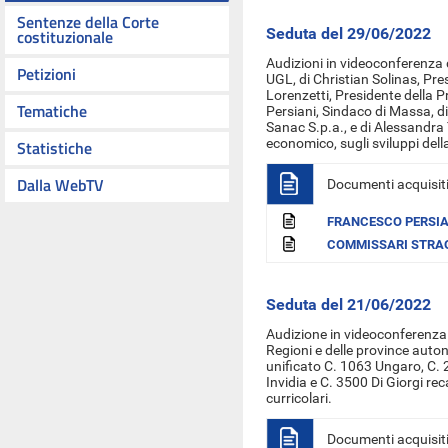
Sentenze della Corte
Seduta del 29/06/2022
costituzionale
Audizioni
in videoconferenza
Petizioni
UGL,
di Christian Solinas, Pr
Lorenzetti, Presidente della 
Tematiche
Persiani, Sindaco di Massa
, 
Sanac S.p.a.
, e di
Alessandra 
economico
, sugli sviluppi del
Statistiche
Dalla WebTV
Documenti acquisit
FRANCESCO PERSIA
COMMISSARI STRAO
Seduta del 21/06/2022
Audizione in videoconferenza 
Regioni e delle province auton
unificato C. 1063 Ungaro, C. 
Invidia e C. 3500 Di Giorgi reca
curricolari.
Documenti acquisit