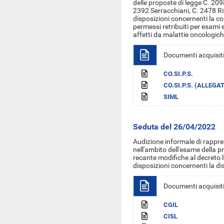
delle proposte di legge C. 209
2392 Serracchiani, C. 2478 Ri
disposizioni concernenti la
co
permessi retribuiti per esami
affetti da
malattie oncologiche
Documenti acquisit
CO.SI.P.S.
CO.SI.P.S. (ALLEGA
SIML
Seduta del 26/04/2022
Audizione informale di rappre
nell'ambito dell'esame della 
recante modifiche al decreto l
disposizioni concernenti la di
Documenti acquisit
CGIL
CISL