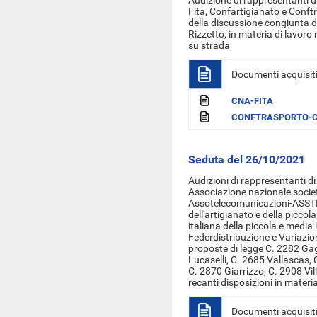
Audizione di rappresentanti di
Fita, Confartigianato e Conf
della discussione congiunta d
Rizzetto, in materia di lavoro n
su strada
Documenti acquisit
CNA-FITA
CONFTRASPORTO-
Seduta del 26/10/2021
Audizioni di rappresentanti d
Associazione nazionale societ
Assotelecomunicazioni-ASST
dell'artigianato e della picc
italiana della piccola e media
Federdistribuzione
e Variazion
proposte di legge C. 2282 Gag
Lucaselli, C. 2685 Vallascas, 
C. 2870 Giarrizzo, C. 2908 Vil
recanti disposizioni in materia
Documenti acquisit