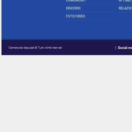
COMUNICATI
ATTUALI
DISCORSI
RELAZIO
FOTO/VIDEO
Social m
Camera dei deputati © Tutti i diritti riservati