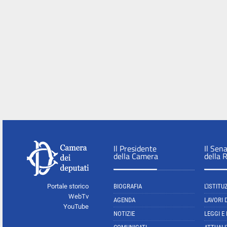
Il Presidente
Il Sen
della Camera
della 
Portale storico
BIOGRAFIA
L'ISTITU
WebTv
AGENDA
LAVORI 
YouTube
NOTIZIE
LEGGI E