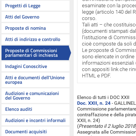
Progetti di Legge
esaminate con la procedu
legge (articolo 140 del 
Atti del Governo
corso.
Tali atti – che costituis
Proposte di nomina
(documenti stampati da
l’istituzione di Commiss
Atti di indirizzo e controllo
cioè composte da soli d
Proposte di Commissioni
Le proposte di Commissi
parlamentari di inchiesta
sono elencate in ordine
informazioni essenziali 
Indagini Conoscitive
con appositi link che rin
HTML e PDF.
Atti e documenti dell'Unione
europea
Audizioni e comunicazioni
del Governo
Elenco di tutti i DOC XXII
Doc. XXII, n. 24
- GALLINELL
Elenco auditi
Commissione parlamentare d
contraffazione e della pirat
Audizioni e incontri informali
XXII, n. 24)
(
Presentato il 2 luglio 2018
Documenti acquisiti
Assegnata alle Commissioni r