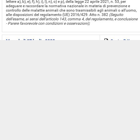
lettere a), b), e), f), h), i), l), n), o) e p), della legge 22 aprile 2021, n. 53, per
adeguare e raccordare la normativa nazionale in materia di prevenzione e
controllo delle malattie animali che sono trasmissibili agli animali o all'uomo,
alle disposizioni del regolamento (UE) 2016/429. Atto n. 382
(Seguito
dell'esame, ai sensi dell'articolo 143, comma 4, del regolamento, e conclusione
- Parere favorevole con condizioni e osservazioni);
Mercoledì 27 luglio 2022
Scarica Pdf
Allegato contenente i documenti di seduta
SEDE CONSULTIVA:
Delega al Governo per il recepimento delle direttive europee e l'attuazione di
altri atti normativi dell'Unione europea - Legge di delegazione europea 2021. C.
3208-B Governo, approvato dalla Camera e modificato dal Senato (Relazione
alla XIV Commissione)
(Esame, ai sensi dell'articolo 126-ter del Regolamento,
e rinvio);
Variazione nella composizione della Commissione;
Rendiconto generale dell'Amministrazione dello Stato per l'esercizio finanziario
2021. C. 3675 Governo. Disposizioni per l'assestamento del bilancio dello
Stato per l'anno finanziario 2022. C. 3676 Governo. Tabella n. 13: Stato di
previsione del Ministero delle politiche agricole alimentari e forestali per l'anno
finanziario 2022 (Relazioni alla V Commissione)
(Esame congiunto ai sensi
dell'articolo 119, comma 8, del Regolamento, e conclusione - Relazione
favorevole sul disegno di legge C. 3675 - Relazione favorevole sul disegno di
legge C. 3676);