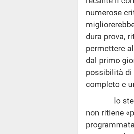
recante il co
numerose crit
migliorerebbe
dura prova, r
permettere al
dal primo gio
possibilità 
completo e un
lo stesso C
non ritiene «p
programmata 