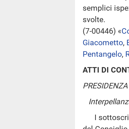
semplici ispe
svolte.
(7-00446) «
Co
Giacometto
,
Pentangelo
,
R
ATTI DI CO
PRESIDENZA 
Interpellanz
I sottoscritt