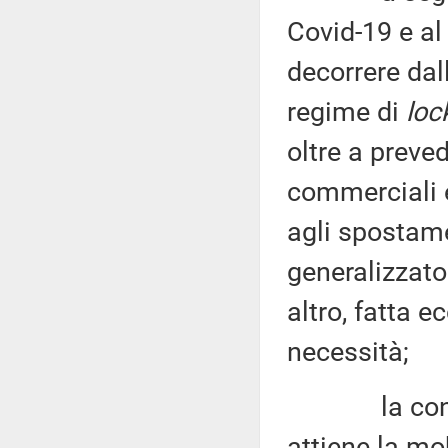
Covid-19 e al 
decorrere dal
regime di
lo
oltre a preve
commerciali e
agli spostame
generalizzat
altro, fatta e
necessità;
la consegue
attiene la mob