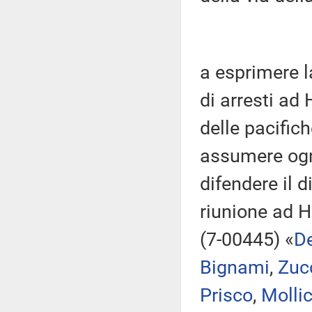
a esprimere 
di arresti ad
delle pacific
assumere ogni
difendere il d
riunione ad 
(7-00445) «
De
Bignami
,
Zuc
Prisco
,
Molli