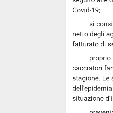
seguito alle 
Covid-19;
si consideri
netto degli a
fatturato di s
proprio nel 
cacciatori fa
stagione. Le 
dell'epidemia
situazione d'
prevenire co