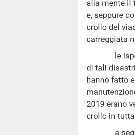
alla mente il
e, seppure co
crollo del vi
carreggiata n
le ispezioni
di tali disast
hanno fatto 
manutenzione d
2019 erano ven
crollo in tutta
a seguito 