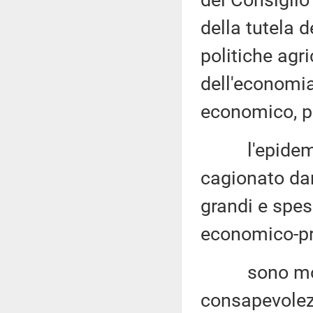
del Consiglio 
della tutela d
politiche agri
dell'economia 
economico
, 
l'epidemia d
cagionato dan
grandi e spess
economico-pr
sono molti i
consapevolezz