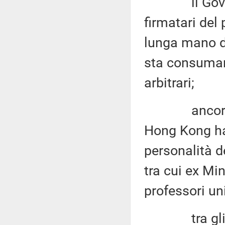
il Governo 
firmatari del
lunga mano de
sta consuman
arbitrari;
ancora in d
Hong Kong ha 
personalità de
tra cui ex Min
professori uni
tra gli arr