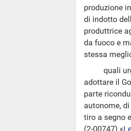
produzione in
di indotto del
produttrice a
da fuoco e ma
stessa meglio
quali urgent
adottare il Go
parte ricondu
autonome, di a
tiro a segno 
(2-00747) «
Le