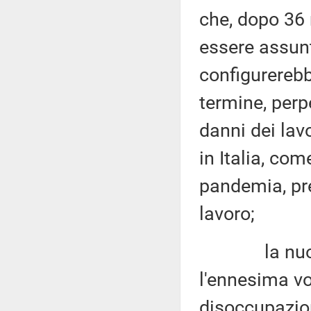
che, dopo 36 
essere assunt
configurerebb
termine, per
danni dei lav
in Italia, co
pandemia, pre
lavoro;
la nuova fa
l'ennesima vo
disoccupazio