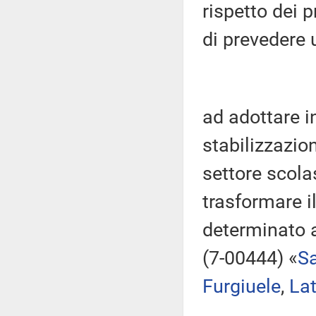
rispetto dei p
di prevedere u
ad adottare i
stabilizzazion
settore scola
trasformare i
determinato 
(7-00444) «
S
Furgiuele
,
Lat