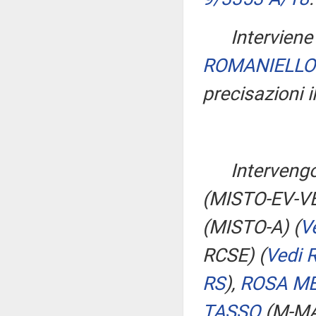
Interviene 
ROMANIELLO
precisazioni i
Interveng
(MISTO-EV-V
(MISTO-A)
(
V
RCSE)
(
Vedi 
RS
)
,
ROSA M
TASSO
(M-MA