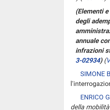
(Elementi e 
degli ademp
amministraz
annuale con
infrazioni st
3-02934
)
(
V
SIMONE 
l'interrogazio
ENRICO G
della mobilità