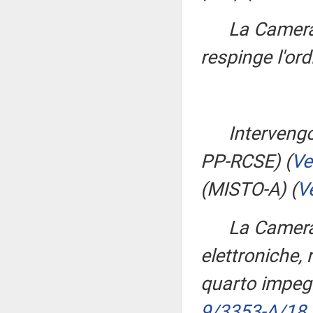
La Camera
respinge l'ord
Interveng
PP-RCSE)
(
Ve
(MISTO-A)
(
V
La Camera,
elettroniche, r
quarto impegn
9/3353-A/18
.