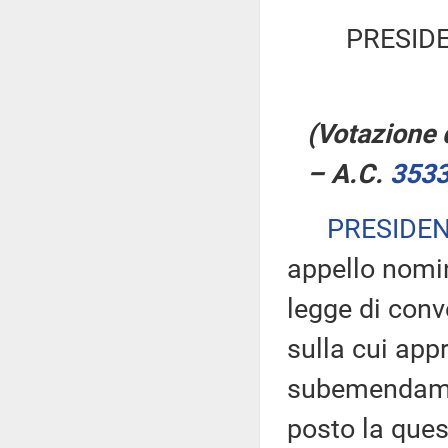
PRESID
(Votazione d
– A.C.
353
PRESIDE
appello nomin
legge di conv
sulla cui ap
subemendament
posto la ques