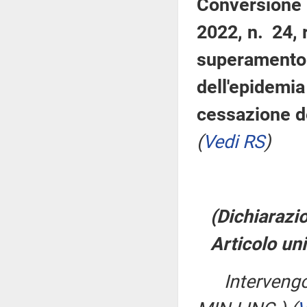
Conversione 
2022, n. 24, 
superamento d
dell'epidemi
cessazione d
(
Vedi RS
)
(Dichiarazio
Articolo un
Interveng