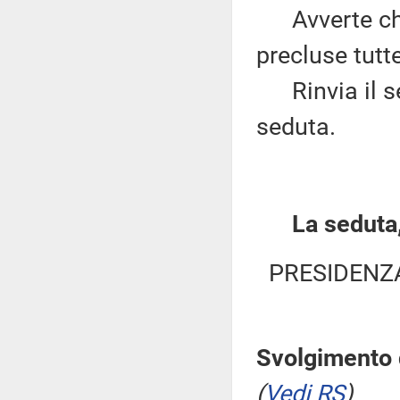
Avverte che
precluse tutt
Rinvia il seg
seduta.
La seduta,
PRESIDENZ
Svolgimento d
(
Vedi RS
)