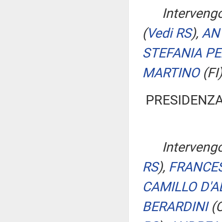
Interveng
(
Vedi RS
)
,
AN
STEFANIA P
MARTINO
(FI
PRESIDENZA
Interveng
RS
)
,
FRANCES
CAMILLO D'
BERARDINI
(C