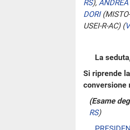
RS
)
,
ANDREA 
DORI
(MISTO
USEI-R-AC)
(
V
La seduta,
Si riprende l
conversione 
(Esame degl
RS
)
PRESIDE