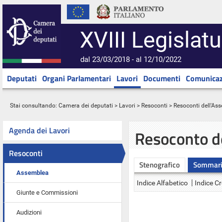
XVIII Legislatu
dal 23/03/2018 - al 12/10/2022
Deputati
Organi Parlamentari
Lavori
Documenti
Comunicaz
Stai consultando:
Camera dei deputati
>
Lavori
>
Resoconti
>
Resoconti dell'As
Agenda dei Lavori
Resoconto d
Resoconti
Stenografico
Sommar
Assemblea
Indice Alfabetico
Indice C
Giunte e Commissioni
Audizioni