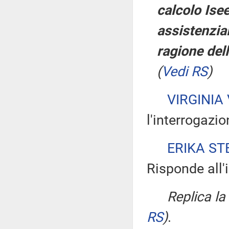
calcolo Ise
assistenzial
ragione dell
(
Vedi RS
)
VIRGINIA 
l'interrogazio
ERIKA ST
Risponde all'
Replica l
RS
)
.