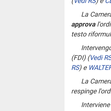
(
Vedi RS
)
e
C
La Camera
approva
l'ord
testo riformul
Interveng
(FDI)
(
Vedi R
RS
)
e
WALTER
La Camera
respinge l'or
Interviene