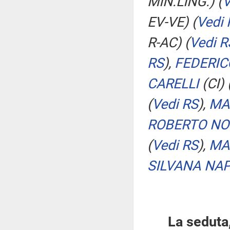
MIN.LING.)
(
V
EV-VE)
(
Vedi 
R-AC)
(
Vedi R
RS
)
,
FEDERI
CARELLI
(CI)
(
Vedi RS
)
,
MA
ROBERTO NO
(
Vedi RS
)
,
MA
SILVANA NAP
La seduta,