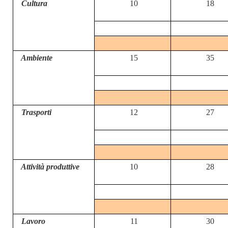
Cultura
10
18
Ambiente
15
35
Trasporti
12
27
Attività produttive
10
28
Lavoro
11
30