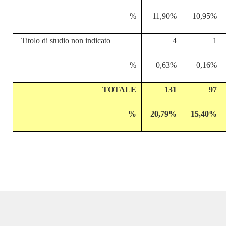
%
11,90%
10,95%
Titolo di studio non indicato
4
1
%
0,63%
0,16%
TOTALE
131
97
%
20,79%
15,40%