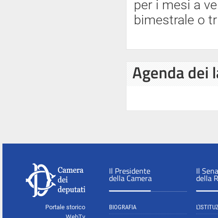
per i mesi a ve
bimestrale o tr
Agenda dei l
Il Presidente
Il Sen
della Camera
della 
Portale storico
BIOGRAFIA
L'ISTITU
WebTv