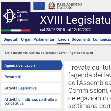
XVIII Legislatu
dal 23/03/2018 - al 12/10/2022
Deputati
Organi Parlamentari
Lavori
Documenti
Comunicaz
Stai consultando:
Camera dei deputati
›
Lavori
› Agenda dei lavori
Agenda dei Lavori
Trovate qui tut
(agenda dei lav
Resoconti
dell'Assemblea 
Attività Legislativa
Commissioni, d
delegazioni int
Attività di indirizzo, controllo e
conoscitiva
settimana cor