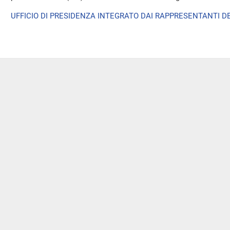
UFFICIO DI PRESIDENZA INTEGRATO DAI RAPPRESENTANTI DE
sidente
Il Senato
Parlamento.it
 Camera
della Repubblica
FIA
L'ISTITUZIONE
PARLAMENTO IN SEDUTA
COMUNE
A
LAVORI DEL SENATO
ORGANISMI BICAMERALI
LEGGI E DOCUMENTI
RAPPORTI INTERNAZIONA
CATI
ATTUALITÀ
POLO BIBLIOTECARIO
SI
RELAZIONI CON I CITTADINI
PARLAMENTARE
IDEO
NORMATTIVA: IL PORTAL
DELLA LEGGE VIGENTE