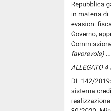
Repubblica ga
in materia di
evasioni fisc
Governo, appr
Commission
favorevole)
..
ALLEGATO 4 (
DL 142/2019: 
sistema credi
realizzazione
30/2020: Misu