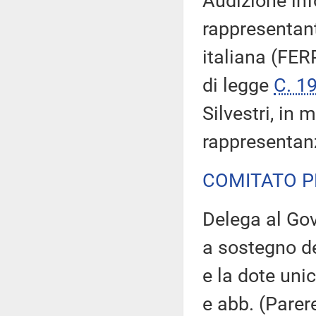
Audizione inf
rappresentant
italiana (FER
di legge
C. 1
Silvestri, in m
rappresentanz
COMITATO P
Delega al Gov
a sostegno de
e la dote uni
e abb. (Pare