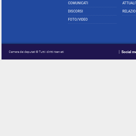
COMUNICATI
ATTUALI
DISCORSI
RELAZIO
FOTO/VIDEO
Social m
Camera dei deputati © Tutti i diritti riservati