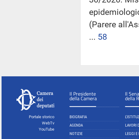
epidemiologi
(Parere all'
...
58
Il Presidente
Il Sen
della Camera
della 
Portale storico
BIOGRAFIA
L'ISTITU
WebTv
AGENDA
LAVORI 
YouTube
NOTIZIE
LEGGI E