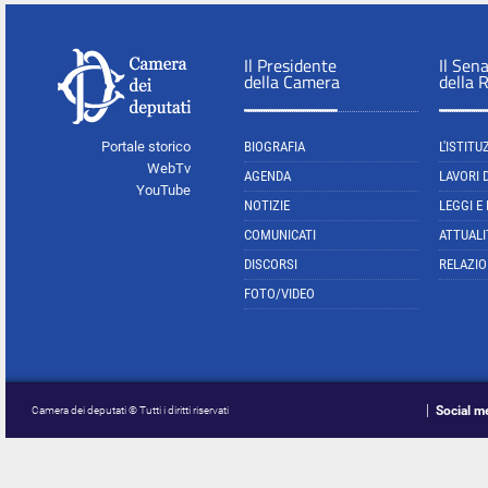
Il Presidente
Il Sen
della Camera
della 
Portale storico
BIOGRAFIA
L'ISTITU
WebTv
AGENDA
LAVORI 
YouTube
NOTIZIE
LEGGI E
COMUNICATI
ATTUALI
DISCORSI
RELAZIO
FOTO/VIDEO
Social m
Camera dei deputati © Tutti i diritti riservati