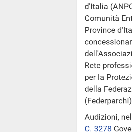
d'Italia (ANP
Comunità Ent
Province d'Ita
concessionari
dell'Associaz
Rete professi
per la Protez
della Federaz
(Federparchi) 
Audizioni, ne
C. 3278
Gover