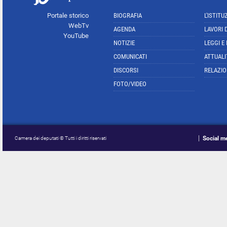
Portale storico
BIOGRAFIA
L'ISTITU
WebTv
AGENDA
LAVORI 
YouTube
NOTIZIE
LEGGI E
COMUNICATI
ATTUALI
DISCORSI
RELAZIO
FOTO/VIDEO
Social m
Camera dei deputati © Tutti i diritti riservati