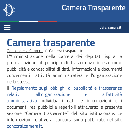
Site
Salta al contenuto principale
Salta al menu di navigazione
Fine pagina
Salta al contenuto principale
Salta al menu di navigazione
Vai a inizio pagina
Camera Trasparente
header
Camera dei deputati
block
trasparenza.camera.it
Menu Bar block
Vai a:
camera.it
Camera trasparente
Briciole di pane
Conoscere la Camera
Camera trasparente
L’Amministrazione della Camera dei deputati ispira la
propria azione al principio di trasparenza intesa come
pubblicità e conoscibilità di dati, informazioni e documenti
concernenti l’attività amministrativa e l’organizzazione
della stessa.
Il
Regolamento sugli obblighi di pubblicità e trasparenza
relativi all’organizzazione e all’attività
amministrativa
individua i dati, le informazioni e i
documenti resi pubblici e reperibili attraverso la presente
sezione “Camera trasparente” del sito istituzionale. Le
informazioni relative ai concorsi sono pubblicate nel sito
concorsi.camera.it
.