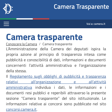
Site
Salta al contenuto principale
Salta al menu di navigazione
Fine pagina
Salta al contenuto principale
Salta al menu di navigazione
Vai a inizio pagina
Camera Trasparente
header
Camera dei deputati
block
trasparenza.camera.it
Menu Bar block
Vai a:
camera.it
Camera trasparente
Briciole di pane
Conoscere la Camera
Camera trasparente
L’Amministrazione della Camera dei deputati ispira la
propria azione al principio di trasparenza intesa come
pubblicità e conoscibilità di dati, informazioni e documenti
concernenti l’attività amministrativa e l’organizzazione
della stessa.
Il
Regolamento sugli obblighi di pubblicità e trasparenza
relativi all’organizzazione e all’attività
amministrativa
individua i dati, le informazioni e i
documenti resi pubblici e reperibili attraverso la presente
sezione “Camera trasparente” del sito istituzionale. Le
informazioni relative ai concorsi sono pubblicate nel sito
concorsi.camera.it
.