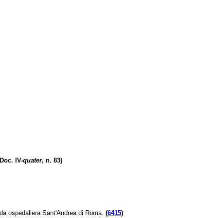
(Doc. IV-
quater
, n. 83)
ienda ospedaliera Sant'Andrea di Roma.
(
6415
)