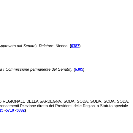
A
pprovato dal Senato
).
Relatore:
Niedda.
(
6387
)
la I Commissione permanente del Senato
).
(
6305
)
NSIGLIO REGIONALE DELLA SARDEGNA; SODA; SODA; SODA; SODA; SODA;
nti l'elezione diretta dei Presidenti delle Regioni a Statuto speciale
15
-
5710
-
5892
)