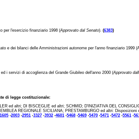
 per l'esercizio finanziario 1998 (
Approvato dal Senato
).
(
6383
)
tato e dei bilanci delle Amministrazioni autonome per l'anno finanziario 1999 (
 ed i servizi di accoglienza del Grande Giubileo dell'anno 2000 (
Approvato dal
te di legge costituzionale:
LER ed altri; DI BISCEGLIE ed altri; SCHMID; D'INIZIATIVA DEL CO
EMBLEA REGIONALE SICILIANA; PRESTAMBURGO ed altri: Disposizioni concerne
1605
-
2003
-
2951
-
3327
-
3932
-
4601
-
5468
-
5469
-
5470
-
5471
-
5472
-
5561
-
56