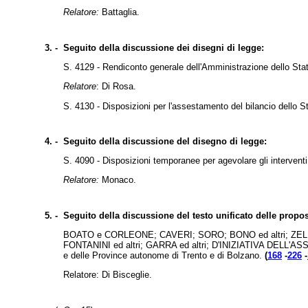
Relatore:
Battaglia.
3. -
Seguito della discussione dei disegni di legge:
S. 4129 - Rendiconto generale dell'Amministrazione dello Stato
Relatore
: Di Rosa.
S. 4130 - Disposizioni per l'assestamento del bilancio dello S
4. -
Seguito della discussione del disegno di legge:
S. 4090 - Disposizioni temporanee per agevolare gli interventi
Relatore:
Monaco.
5. -
Seguito della discussione del testo unificato delle propos
BOATO e CORLEONE; CAVERI; SORO; BONO ed altri; ZEL
FONTANINI ed altri; GARRA ed altri; D'INIZIATIVA DELL'ASS
e delle Province autonome di Trento e di Bolzano.
(
168
-
226
-
Relatore: Di Bisceglie.