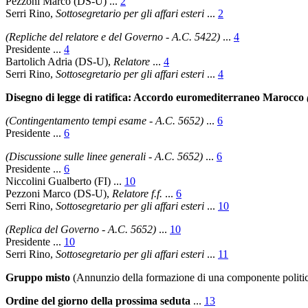
Pezzoni Marco (DS-U) ...
2
Serri Rino,
Sottosegretario per gli affari esteri
...
2
(Repliche del relatore e del Governo - A.C. 5422)
...
4
Presidente ...
4
Bartolich Adria (DS-U),
Relatore
...
4
Serri Rino,
Sottosegretario per gli affari esteri
...
4
Disegno di legge di ratifica: Accordo euromediterraneo Marocco
(Contingentamento tempi esame - A.C. 5652)
...
6
Presidente ...
6
(Discussione sulle linee generali - A.C. 5652)
...
6
Presidente ...
6
Niccolini Gualberto (FI) ...
10
Pezzoni Marco (DS-U),
Relatore f.f.
...
6
Serri Rino,
Sottosegretario per gli affari esteri
...
10
(Replica del Governo - A.C. 5652)
...
10
Presidente ...
10
Serri Rino,
Sottosegretario per gli affari esteri
...
11
Gruppo misto
(Annunzio della formazione di una componente politic
Ordine del giorno della prossima seduta
...
13