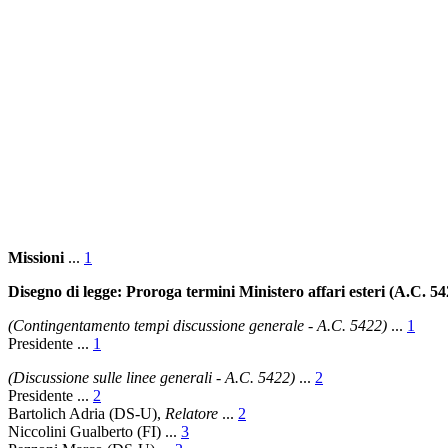
Missioni
...
1
Disegno di legge: Proroga termini Ministero affari esteri (A.C. 54
(Contingentamento tempi discussione generale - A.C. 5422)
...
1
Presidente ...
1
(Discussione sulle linee generali - A.C. 5422)
...
2
Presidente ...
2
Bartolich Adria (DS-U),
Relatore
...
2
Niccolini Gualberto (FI) ...
3