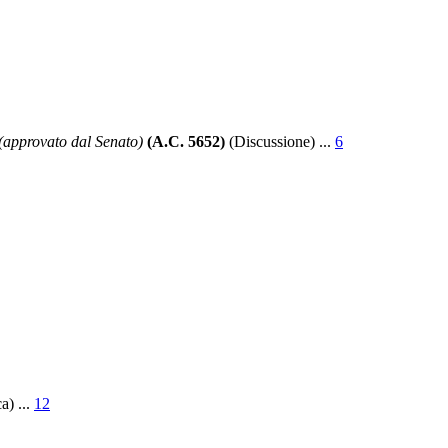
(approvato dal Senato)
(A.C. 5652)
(Discussione) ...
6
a) ...
12