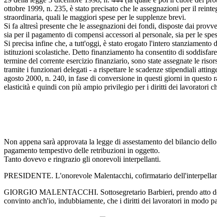
ottobre 1999, n. 235, è stato precisato che le assegnazioni per il reinte
straordinaria, quali le maggiori spese per le supplenze brevi.
Si fa altresì presente che le assegnazioni dei fondi, disposte dai provved
sia per il pagamento di compensi accessori al personale, sia per le spe
Si precisa infine che, a tutt'oggi, è stato erogato l'intero stanziament
istituzioni scolastiche. Detto finanziamento ha consentito di soddisfare,
termine del corrente esercizio finanziario, sono state assegnate le risor
tramite i funzionari delegati - a rispettare le scadenze stipendiali attin
agosto 2000, n. 240, in fase di conversione in questi giorni in questo
elasticità e quindi con più ampio privilegio per i diritti dei lavoratori
Non appena sarà approvata la legge di assestamento del bilancio dello Sta
pagamento tempestivo delle retribuzioni in oggetto.
Tanto dovevo e ringrazio gli onorevoli interpellanti.
PRESIDENTE. L'onorevole Malentacchi, cofirmatario dell'interpellanza
GIORGIO MALENTACCHI. Sottosegretario Barbieri, prendo atto della risp
convinto anch'io, indubbiamente, che i diritti dei lavoratori in modo p