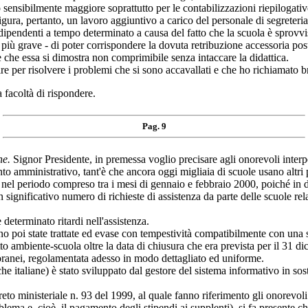
sensibilmente maggiore soprattutto per le contabilizzazioni riepilogative
nfigura, pertanto, un lavoro aggiuntivo a carico del personale di segreteria
 dipendenti a tempo determinato a causa del fatto che la scuola è sprovvis
 più grave - di poter corrispondere la dovuta retribuzione accessoria post
 e che essa si dimostra non comprimibile senza intaccare la didattica.
ire per risolvere i problemi che si sono accavallati e che ho richiamato 
 facoltà di rispondere.
Pag. 9
ne.
Signor Presidente, in premessa voglio precisare agli onorevoli interpe
o amministrativo, tant'è che ancora oggi migliaia di scuole usano altri p
, nel periodo compreso tra i mesi di gennaio e febbraio 2000, poiché in d
 significativo numero di richieste di assistenza da parte delle scuole re
eterminato ritardi nell'assistenza.
sono poi state trattate ed evase con tempestività compatibilmente con una s
etto ambiente-scuola oltre la data di chiusura che era prevista per il 31
poranei, regolamentata adesso in modo dettagliato ed uniforme.
che italiane) è stato sviluppato dal gestore del sistema informativo in s
to ministeriale n. 93 del 1999, al quale fanno riferimento gli onorevoli 
lema e, cioè, il pagamento degli stipendi ai supplenti), si fa presente c