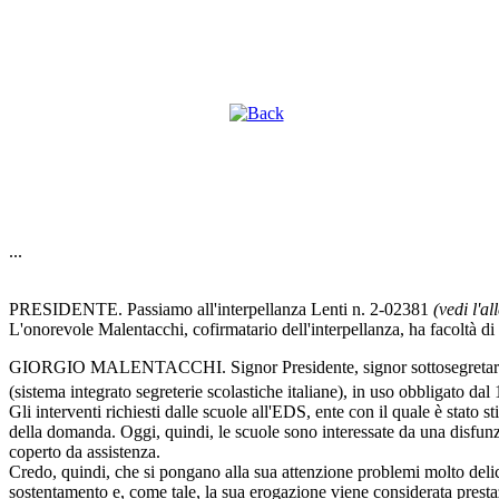
...
PRESIDENTE. Passiamo all'interpellanza Lenti n. 2-02381
(vedi l'a
L'onorevole Malentacchi, cofirmatario dell'interpellanza, ha facoltà di i
GIORGIO MALENTACCHI. Signor Presidente, signor sottosegretario, il p
(sistema integrato segreterie scolastiche italiane), in uso obbligato dal 
Gli interventi richiesti dalle scuole all'EDS, ente con il quale è stato st
della domanda. Oggi, quindi, le scuole sono interessate da una disfunzio
coperto da assistenza.
Credo, quindi, che si pongano alla sua attenzione problemi molto delica
sostentamento e, come tale, la sua erogazione viene considerata presta