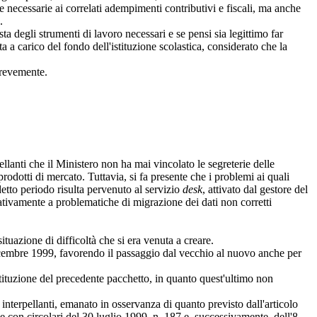
 necessarie ai correlati adempimenti contributivi e fiscali, ma anche
.
ta degli strumenti di lavoro necessari e se pensi sia legittimo far
a a carico del fondo dell'istituzione scolastica, considerato che la
brevemente.
llanti che il Ministero non ha mai vincolato le segreterie delle
rodotti di mercato. Tuttavia, si fa presente che i problemi ai quali
etto periodo risulta pervenuto al servizio
desk
, attivato dal gestore del
lativamente a problematiche di migrazione dei dati non corretti
ituazione di difficoltà che si era venuta a creare.
 dicembre 1999, favorendo il passaggio dal vecchio al nuovo anche per
ostituzione del precedente pacchetto, in quanto quest'ultimo non
interpellanti, emanato in osservanza di quanto previsto dall'articolo
he con circolari del 30 luglio 1999, n. 187 e, successivamente, dell'8