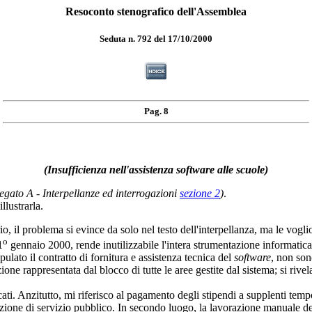
Resoconto stenografico dell'Assemblea
Seduta n. 792 del 17/10/2000
Pag. 8
(Insufficienza nell'assistenza software alle scuole)
llegato A - Interpellanze ed interrogazioni
sezione 2
)
.
llustrarla.
roblema si evince da solo nel testo dell'interpellanza, ma le voglio 
o
1
gennaio 2000, rende inutilizzabile l'intera strumentazione informatica
ipulato il contratto di fornitura e assistenza tecnica del
software
, non son
ne rappresentata dal blocco di tutte le aree gestite dal sistema; si rive
ti. Anzitutto, mi riferisco al pagamento degli stipendi a supplenti temp
zione di servizio pubblico. In secondo luogo, la lavorazione manuale deg