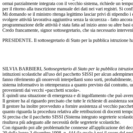
ormai parzialmente integrata con il vecchio sistema, richiede un tempo 
per il ritorno alla trascrizione manuale dei dati nei vari registri. Si co
Mi domando se il ministro ritenga legittimo lasciar privi di stipendio i
svolgere attività lavorativa aggiuntiva senza la sicurezza - fatto ancora
programmazione delle attività è stata fatta ad inizio anno su altre basi
Credo francamente, signor sottosegretario, che sia necessario interven
PRESIDENTE. Il sottosegretario di Stato per la pubblica istruzione ha
SILVIA BARBIERI,
Sottosegretario di Stato per la pubblica istruzio
istituzioni scolastiche all'uso del pacchetto SISSI per alcun adempiment
fanno riferimento gli onorevoli interpellanti sono sorti, probabilmente
sistema informativo in ottemperanza a quanto previsto dal contratto, un
provenienti dai vecchi «pacchetti scuola».
È quindi una situazione di emergenza e di ingolfamento che può avere d
Il gestore ha al riguardo precisato che tutte le richieste di assistenza 
Il gestore ha inoltre provveduto a fornire assistenza al vecchio pacch
quanto riguarda la procedura relativa alle retribuzioni di docenti tem
Si precisa che il pacchetto SISSI (Sistema integrato segreterie scolasti
risultava più adeguato alle necessità delle segreterie scolastiche.
Con riguardo poi alle problematiche connesse all'applicazione del decre
29 della legge 3 dicembre 1998, n. 444 (la quale è poi il cuore del prob