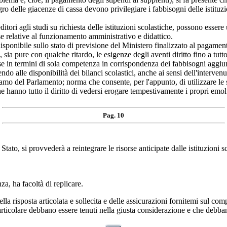
gro delle giacenze di cassa devono privilegiare i fabbisogni delle istituzi
itori agli studi su richiesta delle istituzioni scolastiche, possono essere 
se relative al funzionamento amministrativo e didattico.
o disponibile sullo stato di previsione del Ministero finalizzato al pagam
 sia pure con qualche ritardo, le esigenze degli aventi diritto fino a tut
se in termini di sola competenza in corrispondenza dei fabbisogni aggiunti
gendo alle disponibilità dei bilanci scolastici, anche ai sensi dell'interv
 ramo del Parlamento; norma che consente, per l'appunto, di utilizzare le
 che hanno tutto il diritto di vedersi erogare tempestivamente i propri emo
Pag. 10
to, si provvederà a reintegrare le risorse anticipate dalle istituzioni sc
, ha facoltà di replicare.
osta articolata e sollecita e delle assicurazioni fornitemi sul compless
articolare debbano essere tenuti nella giusta considerazione e che debban