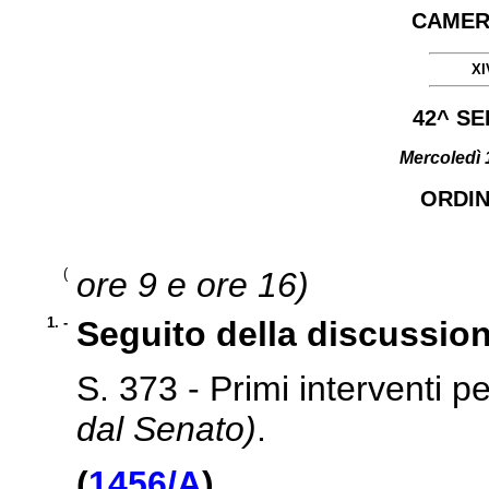
CAMER
XI
42^ S
Mercoledì 
ORDIN
(
ore 9 e ore 16)
1. -
Seguito della discussion
S. 373 - Primi interventi pe
dal Senato)
.
(
1456/A
)