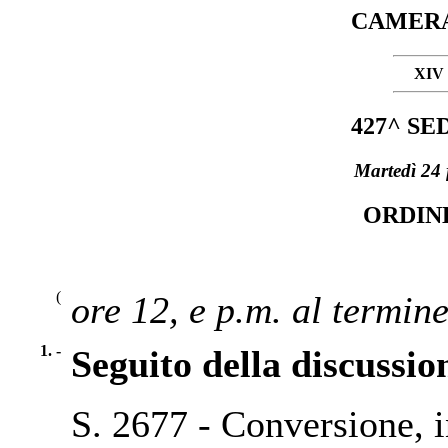
CAMERA
XIV
427^ S
Martedì 24 
ORDIN
(
ore 12, e p.m. al termine
1. -
Seguito della discussio
S. 2677 - Conversione, i