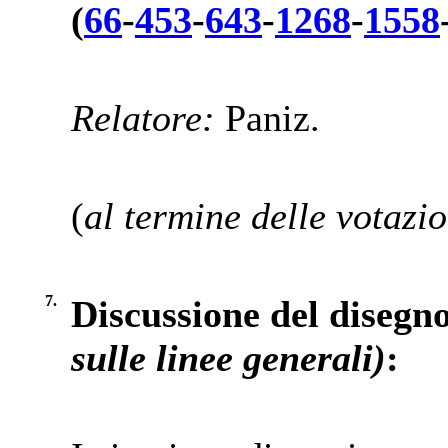
(
66
-
453
-
643
-
1268
-
1558
Relatore:
Paniz.
(
al termine delle votazio
7.
Discussione del disegno
sulle linee generali)
: