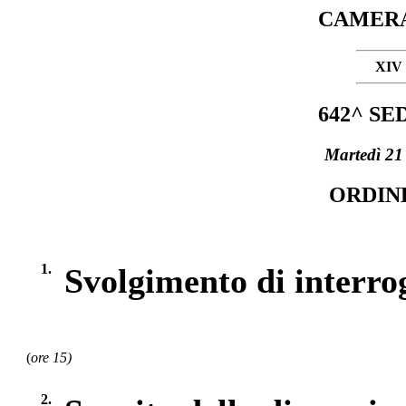
CAMERA
XIV
642^ S
Martedì 21
ORDIN
1.
Svolgimento di interro
(
ore 15)
2.