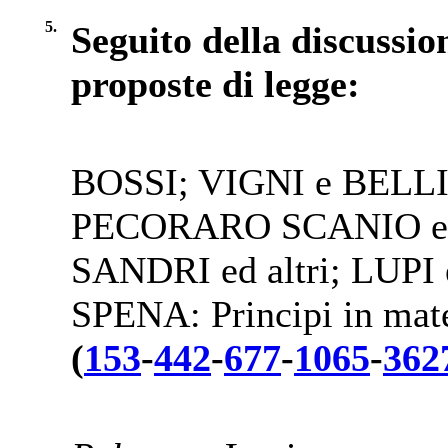
5.
Seguito della discussion
proposte di legge:
BOSSI; VIGNI e BELLI
PECORARO SCANIO e L
SANDRI ed altri; LUPI
SPENA: Principi in mater
(
153
-
442
-
677
-
1065
-
362