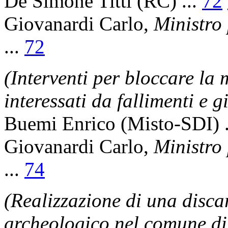
De Simone Titti
(RC) ...
72
Giovanardi Carlo
,
Ministro 
...
72
(Interventi per bloccare la 
interessati da fallimenti e 
Buemi Enrico
(Misto-SDI) .
Giovanardi Carlo
,
Ministro 
...
74
(Realizzazione di una disca
archeologico nel comune di 