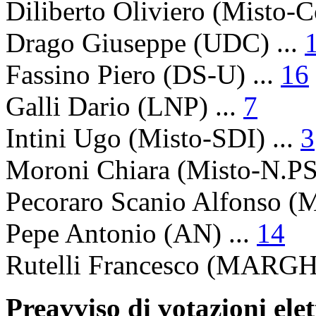
Diliberto Oliviero
(Misto-Co
Drago Giuseppe
(UDC) ...
Fassino Piero
(DS-U) ...
16
Galli Dario
(LNP) ...
7
Intini Ugo
(Misto-SDI) ...
3
Moroni Chiara
(Misto-N.PSI
Pecoraro Scanio Alfonso
(M
Pepe Antonio
(AN) ...
14
Rutelli Francesco
(MARGH-
Preavviso di votazioni ele