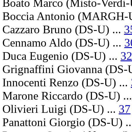
Boato Marco
(Misto-Verdi-U
Boccia Antonio
(MARGH-U)
Cazzaro Bruno
(DS-U) ...
3
Cennamo Aldo
(DS-U) ...
3
Duca Eugenio
(DS-U) ...
3
Grignaffini Giovanna
(DS-U
Innocenti Renzo
(DS-U) ...
Marone Riccardo
(DS-U) ..
Olivieri Luigi
(DS-U) ...
37
Panattoni Giorgio
(DS-U) .