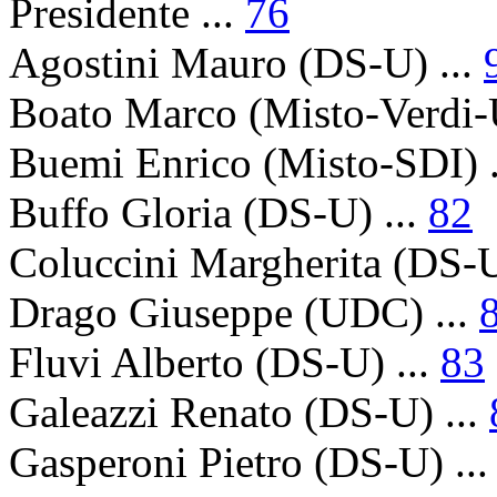
Presidente
...
76
Agostini Mauro
(DS-U) ...
Boato Marco
(Misto-Verdi-U
Buemi Enrico
(Misto-SDI) .
Buffo Gloria
(DS-U) ...
82
Coluccini Margherita
(DS-U
Drago Giuseppe
(UDC) ...
Fluvi Alberto
(DS-U) ...
83
Galeazzi Renato
(DS-U) ...
Gasperoni Pietro
(DS-U) ..