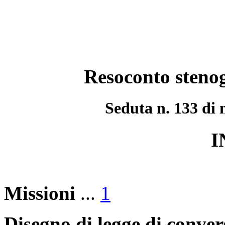
Resoconto stenog
Seduta n. 133 di 
I
Missioni
...
1
Disegno di legge di conver