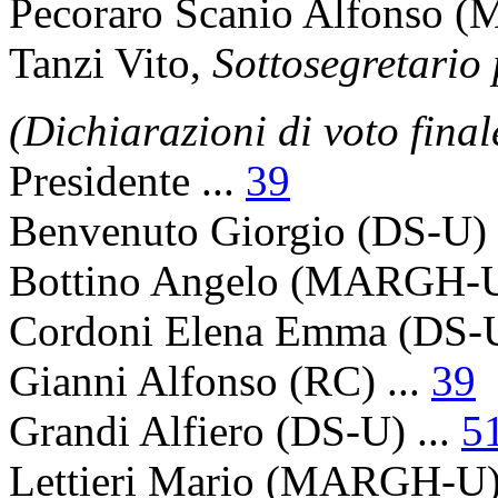
Pecoraro Scanio Alfonso
(M
Tanzi Vito
,
Sottosegretario 
(Dichiarazioni di voto final
Presidente
...
39
Benvenuto Giorgio
(DS-U) 
Bottino Angelo
(MARGH-U)
Cordoni Elena Emma
(DS-U
Gianni Alfonso
(RC) ...
39
Grandi Alfiero
(DS-U) ...
5
Lettieri Mario
(MARGH-U) 