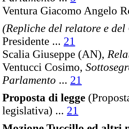
Ventura Giacomo Angelo R
(Repliche del relatore e de
Presidente
...
21
Scalia Giuseppe
(AN),
Rela
Ventucci Cosimo
,
Sottosegr
Parlamento
...
21
Proposta di legge
(Proposta
legislativa)
...
21
Mozione Tuccillo ed altri 