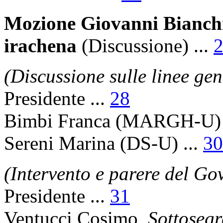
Mozione Giovanni Bianchi 
irachena
(Discussione)
...
(Discussione sulle linee gen
Presidente
...
28
Bimbi Franca
(MARGH-U) 
Sereni Marina
(DS-U) ...
30
(Intervento e parere del Go
Presidente
...
31
Ventucci Cosimo
,
Sottosegr