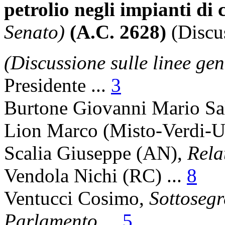
petrolio negli impianti d
Senato)
(A.C. 2628)
(Discu
(Discussione sulle linee gen
Presidente
...
3
Burtone Giovanni Mario Sa
Lion Marco
(Misto-Verdi-U)
Scalia Giuseppe
(AN),
Rela
Vendola Nichi
(RC) ...
8
Ventucci Cosimo
,
Sottosegr
Parlamento
...
5