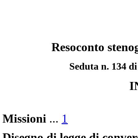
Resoconto stenog
Seduta n. 134 di
I
Missioni
...
1
Disegno di legge di conve