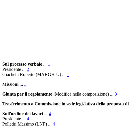
Sul processo verbale
...
1
Presidente
...
2
Giachetti Roberto
(MARGH-U) ...
1
Missioni
...
3
Giunta per il regolamento
(Modifica nella composizione)
...
3
Trasferimento a Commissione in sede legislativa della proposta di
Sull'ordine dei lavori
...
4
Presidente
...
4
Polledri Massimo
(LNP) ...
4