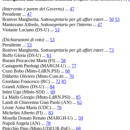
(Intervento e parere del Governo)
...
47
Presidente
...
47
Boniver Margherita
,
Sottosegretario per gli affari esteri
...
50
53
Mantovano Alfredo
,
Sottosegretario per l'interno
...
47
Violante Luciano
(DS-U) ...
53
(Dichiarazioni di voto)
...
53
Presidente
...
53
Boniver Margherita
,
Sottosegretario per gli affari esteri
...
73
Buffo Gloria
(DS-U) ...
61
Burani Procaccini Maria
(FI) ...
58
Castagnetti Pierluigi
(MARGH-U) ...
77
Craxi Bobo
(Misto-LdRN.PSI) ...
66
Diliberto Oliviero
(Misto-Com.it) ...
70
Giordano Francesco
(RC) ...
72
85
Grandi Alfiero
(DS-U) ...
84
Intini Ugo
(Misto-SDI) ...
69
La Malfa Giorgio
(Misto-LdRN.PSI) ...
85
Landi di Chiavenna Gian Paolo
(AN) ...
62
Leone Anna Maria
(UDC) ...
76
Michelini Alberto
(FI) ...
83
Mosella Donato Renato
(MARGH-U) ...
59
Napoli Angela
(AN) ...
78
Pisicchio Pino
(Misto-UDEUR-PpE) ...
68