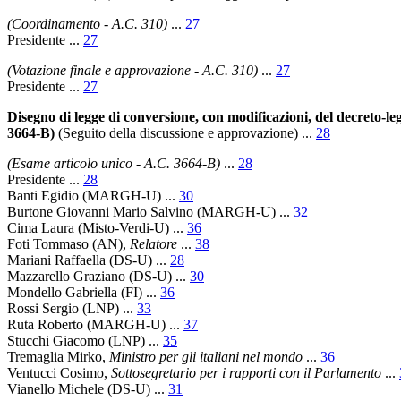
(Coordinamento - A.C. 310)
...
27
Presidente
...
27
(Votazione finale e approvazione - A.C. 310)
...
27
Presidente
...
27
Disegno di legge di conversione, con modificazioni, del decreto-legg
3664-B)
(Seguito della discussione e approvazione)
...
28
(Esame articolo unico - A.C. 3664-B)
...
28
Presidente
...
28
Banti Egidio
(MARGH-U) ...
30
Burtone Giovanni Mario Salvino
(MARGH-U) ...
32
Cima Laura
(Misto-Verdi-U) ...
36
Foti Tommaso
(AN),
Relatore
...
38
Mariani Raffaella
(DS-U) ...
28
Mazzarello Graziano
(DS-U) ...
30
Mondello Gabriella
(FI) ...
36
Rossi Sergio
(LNP) ...
33
Ruta Roberto
(MARGH-U) ...
37
Stucchi Giacomo
(LNP) ...
35
Tremaglia Mirko
,
Ministro per gli italiani nel mondo
...
36
Ventucci Cosimo
,
Sottosegretario per i rapporti con il Parlamento
...
Vianello Michele
(DS-U) ...
31