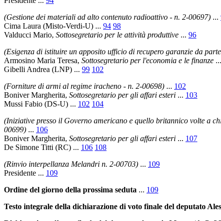
Presidente
...
94
(Gestione dei materiali ad alto contenuto radioattivo - n. 2-00697)
...
Cima Laura
(Misto-Verdi-U) ...
94
98
Valducci Mario
,
Sottosegretario per le attività produttive
...
96
(Esigenza di istituire un apposito ufficio di recupero garanzie da parte
Armosino Maria Teresa
,
Sottosegretario per l'economia e le finanze
..
Gibelli Andrea
(LNP) ...
99
102
(Forniture di armi al regime iracheno - n. 2-00698)
...
102
Boniver Margherita
,
Sottosegretario per gli affari esteri
...
103
Mussi Fabio
(DS-U) ...
102
104
(Iniziative presso il Governo americano e quello britannico volte a chie
00699)
...
106
Boniver Margherita
,
Sottosegretario per gli affari esteri
...
107
De Simone Titti
(RC) ...
106
108
(Rinvio interpellanza Melandri n. 2-00703)
...
109
Presidente
...
109
Ordine del giorno della prossima seduta
...
109
Testo integrale della dichiarazione di voto finale del deputato Ale