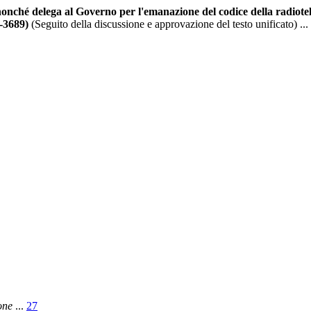
I, nonché delega al Governo per l'emanazione del codice della radi
-3689)
(Seguito della discussione e approvazione del testo unificato)
...
one
...
27