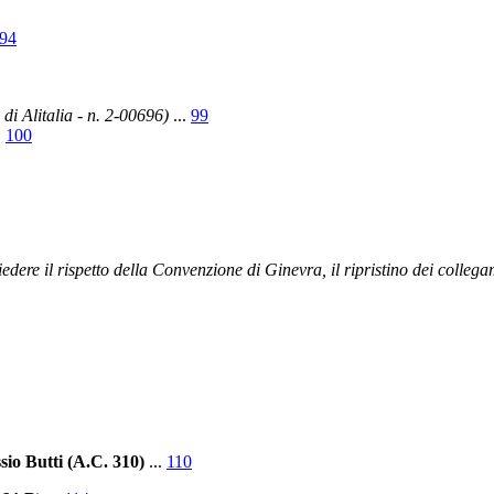
94
 di Alitalia - n. 2-00696)
...
99
.
100
dere il rispetto della Convenzione di Ginevra, il ripristino dei collegam
ssio Butti (A.C. 310)
...
110