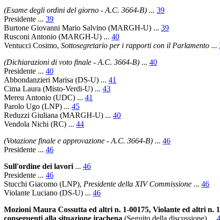
(Esame degli ordini del giorno - A.C. 3664-B)
...
39
Presidente
...
39
Burtone Giovanni Mario Salvino
(MARGH-U) ...
39
Rusconi Antonio
(MARGH-U) ...
40
Ventucci Cosimo
,
Sottosegretario per i rapporti con il Parlamento
...
(Dichiarazioni di voto finale - A.C. 3664-B)
...
40
Presidente
...
40
Abbondanzieri Marisa
(DS-U) ...
41
Cima Laura
(Misto-Verdi-U) ...
43
Mereu Antonio
(UDC) ...
41
Parolo Ugo
(LNP) ...
45
Reduzzi Giuliana
(MARGH-U) ...
40
Vendola Nichi
(RC) ...
44
(Votazione finale e approvazione - A.C. 3664-B)
...
46
Presidente
...
46
Sull'ordine dei lavori
...
46
Presidente
...
46
Stucchi Giacomo
(LNP),
Presidente della XIV Commissione
...
46
Violante Luciano
(DS-U) ...
46
Mozioni Maura Cossutta ed altri n. 1-00175, Violante ed altri n. 1-
conseguenti alla situazione irachena
(Seguito della discussione)
...