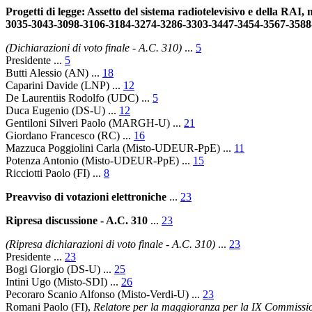
Progetti di legge: Assetto del sistema radiotelevisivo e della RA
3035-3043-3098-3106-3184-3274-3286-3303-3447-3454-3567-3588
(Dichiarazioni di voto finale - A.C. 310)
...
5
Presidente
...
5
Butti Alessio
(AN) ...
18
Caparini Davide
(LNP) ...
12
De Laurentiis Rodolfo
(UDC) ...
5
Duca Eugenio
(DS-U) ...
12
Gentiloni Silveri Paolo
(MARGH-U) ...
21
Giordano Francesco
(RC) ...
16
Mazzuca Poggiolini Carla
(Misto-UDEUR-PpE) ...
11
Potenza Antonio
(Misto-UDEUR-PpE) ...
15
Ricciotti Paolo
(FI) ...
8
Preavviso di votazioni elettroniche
...
23
Ripresa discussione - A.C. 310
...
23
(Ripresa dichiarazioni di voto finale - A.C. 310)
...
23
Presidente
...
23
Bogi Giorgio
(DS-U) ...
25
Intini Ugo
(Misto-SDI) ...
26
Pecoraro Scanio Alfonso
(Misto-Verdi-U) ...
23
Romani Paolo
(FI),
Relatore per la maggioranza per la IX Commissi