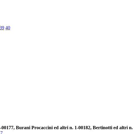
39
40
00177, Burani Procaccini ed altri n. 1-00182, Bertinotti ed altri n.
47