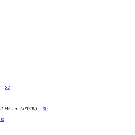
...
87
8-1945 - n. 2-00700)
...
90
90