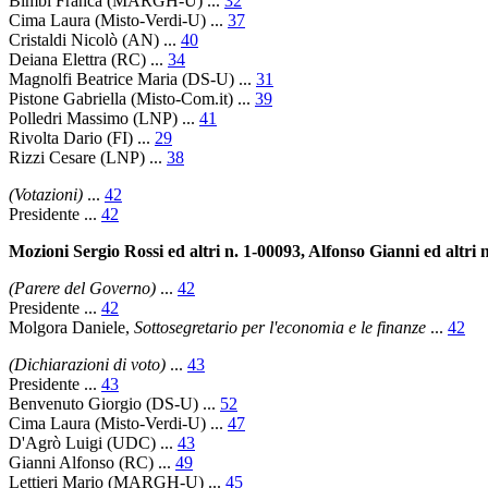
Bimbi Franca
(MARGH-U) ...
32
Cima Laura
(Misto-Verdi-U) ...
37
Cristaldi Nicolò
(AN) ...
40
Deiana Elettra
(RC) ...
34
Magnolfi Beatrice Maria
(DS-U) ...
31
Pistone Gabriella
(Misto-Com.it) ...
39
Polledri Massimo
(LNP) ...
41
Rivolta Dario
(FI) ...
29
Rizzi Cesare
(LNP) ...
38
(Votazioni)
...
42
Presidente
...
42
Mozioni Sergio Rossi ed altri n. 1-00093, Alfonso Gianni ed altri n
(Parere del Governo)
...
42
Presidente
...
42
Molgora Daniele
,
Sottosegretario per l'economia e le finanze
...
42
(Dichiarazioni di voto)
...
43
Presidente
...
43
Benvenuto Giorgio
(DS-U) ...
52
Cima Laura
(Misto-Verdi-U) ...
47
D'Agrò Luigi
(UDC) ...
43
Gianni Alfonso
(RC) ...
49
Lettieri Mario
(MARGH-U) ...
45