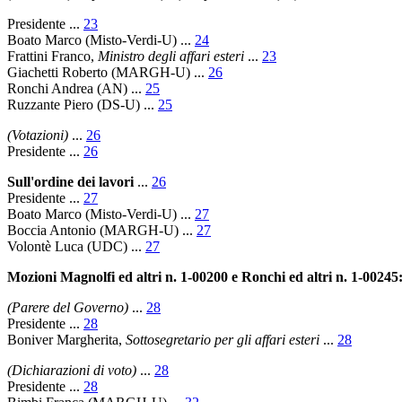
Presidente
...
23
Boato Marco
(Misto-Verdi-U) ...
24
Frattini Franco
,
Ministro degli affari esteri
...
23
Giachetti Roberto
(MARGH-U) ...
26
Ronchi Andrea
(AN) ...
25
Ruzzante Piero
(DS-U) ...
25
(Votazioni)
...
26
Presidente
...
26
Sull'ordine dei lavori
...
26
Presidente
...
27
Boato Marco
(Misto-Verdi-U) ...
27
Boccia Antonio
(MARGH-U) ...
27
Volontè Luca
(UDC) ...
27
Mozioni Magnolfi ed altri n. 1-00200 e Ronchi ed altri n. 1-00245
(Parere del Governo)
...
28
Presidente
...
28
Boniver Margherita
,
Sottosegretario per gli affari esteri
...
28
(Dichiarazioni di voto)
...
28
Presidente
...
28