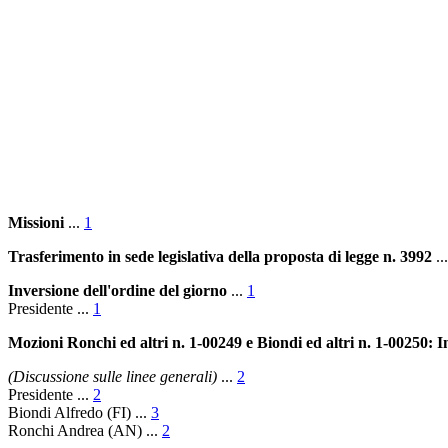
Missioni
...
1
Trasferimento in sede legislativa della proposta di legge n. 3992
..
Inversione dell'ordine del giorno
...
1
Presidente
...
1
Mozioni Ronchi ed altri n. 1-00249 e Biondi ed altri n. 1-00250: In
(Discussione sulle linee generali)
...
2
Presidente
...
2
Biondi Alfredo
(FI) ...
3
Ronchi Andrea
(AN) ...
2