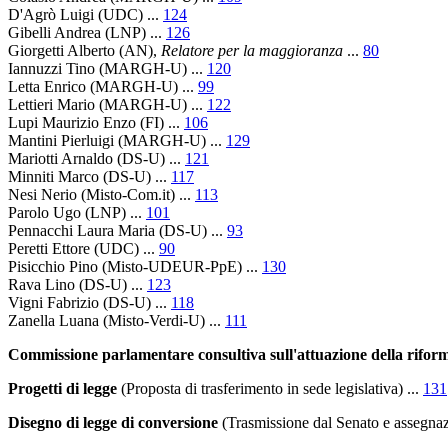
D'Agrò Luigi
(UDC) ...
124
Gibelli Andrea
(LNP) ...
126
Giorgetti Alberto
(AN),
Relatore per la maggioranza
...
80
Iannuzzi Tino
(MARGH-U) ...
120
Letta Enrico
(MARGH-U) ...
99
Lettieri Mario
(MARGH-U) ...
122
Lupi Maurizio Enzo
(FI) ...
106
Mantini Pierluigi
(MARGH-U) ...
129
Mariotti Arnaldo
(DS-U) ...
121
Minniti Marco
(DS-U) ...
117
Nesi Nerio
(Misto-Com.it) ...
113
Parolo Ugo
(LNP) ...
101
Pennacchi Laura Maria
(DS-U) ...
93
Peretti Ettore
(UDC) ...
90
Pisicchio Pino
(Misto-UDEUR-PpE) ...
130
Rava Lino
(DS-U) ...
123
Vigni Fabrizio
(DS-U) ...
118
Zanella Luana
(Misto-Verdi-U) ...
111
Commissione parlamentare consultiva sull'attuazione della rifor
Progetti di legge
(Proposta di trasferimento in sede legislativa)
...
131
Disegno di legge di conversione
(Trasmissione dal Senato e assegnaz