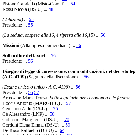
Pistone Gabriella
(Misto-Com.it) ...
54
Rossi Nicola
(DS-U) ...
48
(Votazioni)
...
55
Presidente
...
55
(La seduta, sospesa alle 16, è ripresa alle 16,15)
...
56
Missioni
(Alla ripresa pomeridiana)
...
56
Sull'ordine dei lavori
...
56
Presidente
...
56
Disegno di legge di conversione, con modificazioni, del decreto-le
(A.C. 4199)
(Seguito della discussione)
...
56
(Esame articolo unico - A.C. 4199)
...
56
Presidente
...
56
57
Armosino Maria Teresa
,
Sottosegretario per l'economia e le finanze
..
Boccia Antonio
(MARGH-U) ...
57
Cennamo Aldo
(DS-U) ...
75
Cè Alessandro
(LNP) ...
58
Coluccini Margherita
(DS-U) ...
70
Cordoni Elena Emma
(DS-U) ...
59
De Brasi Raffaello
(DS-U) ...
64