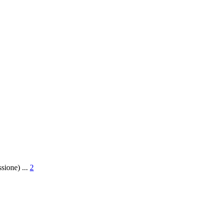
sione)
...
2