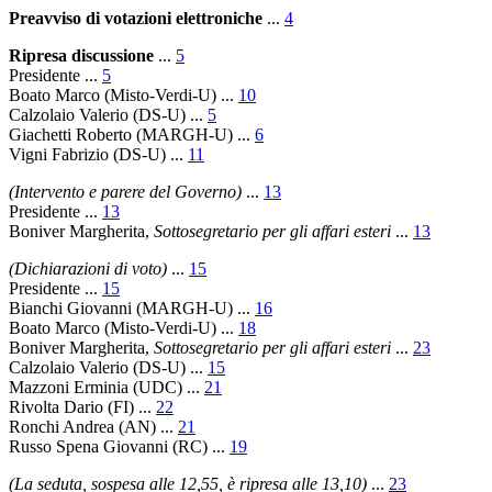
Preavviso di votazioni elettroniche
...
4
Ripresa discussione
...
5
Presidente
...
5
Boato Marco
(Misto-Verdi-U) ...
10
Calzolaio Valerio
(DS-U) ...
5
Giachetti Roberto
(MARGH-U) ...
6
Vigni Fabrizio
(DS-U) ...
11
(Intervento e parere del Governo)
...
13
Presidente
...
13
Boniver Margherita
,
Sottosegretario per gli affari esteri
...
13
(Dichiarazioni di voto)
...
15
Presidente
...
15
Bianchi Giovanni
(MARGH-U) ...
16
Boato Marco
(Misto-Verdi-U) ...
18
Boniver Margherita
,
Sottosegretario per gli affari esteri
...
23
Calzolaio Valerio
(DS-U) ...
15
Mazzoni Erminia
(UDC) ...
21
Rivolta Dario
(FI) ...
22
Ronchi Andrea
(AN) ...
21
Russo Spena Giovanni
(RC) ...
19
(La seduta, sospesa alle 12,55, è ripresa alle 13,10)
...
23