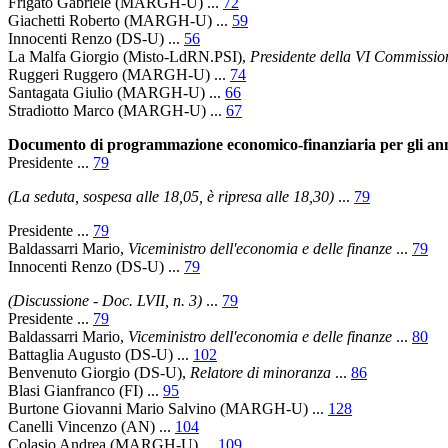
Frigato Gabriele
(MARGH-U) ...
72
Giachetti Roberto
(MARGH-U) ...
59
Innocenti Renzo
(DS-U) ...
56
La Malfa Giorgio
(Misto-LdRN.PSI),
Presidente della VI Commissio
Ruggeri Ruggero
(MARGH-U) ...
74
Santagata Giulio
(MARGH-U) ...
66
Stradiotto Marco
(MARGH-U) ...
67
Documento di programmazione economico-finanziaria per gli anni
Presidente
...
79
(La seduta, sospesa alle 18,05, è ripresa alle 18,30)
...
79
Presidente
...
79
Baldassarri Mario
,
Viceministro dell'economia e delle finanze
...
79
Innocenti Renzo
(DS-U) ...
79
(Discussione - Doc. LVII, n. 3)
...
79
Presidente
...
79
Baldassarri Mario
,
Viceministro dell'economia e delle finanze
...
80
Battaglia Augusto
(DS-U) ...
102
Benvenuto Giorgio
(DS-U),
Relatore di minoranza
...
86
Blasi Gianfranco
(FI) ...
95
Burtone Giovanni Mario Salvino
(MARGH-U) ...
128
Canelli Vincenzo
(AN) ...
104
Colasio Andrea
(MARGH-U) ...
109