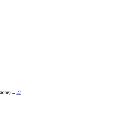
sione)
...
27