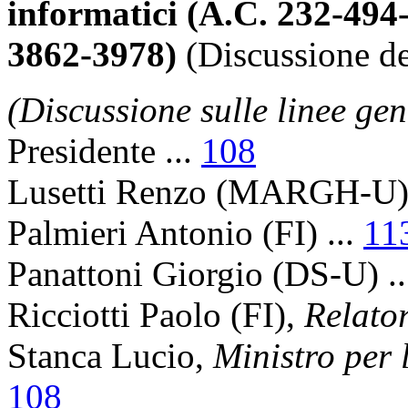
informatici (A.C. 232-49
3862-3978)
(Discussione del
(Discussione sulle linee gen
Presidente
...
108
Lusetti Renzo
(MARGH-U) 
Palmieri Antonio
(FI) ...
11
Panattoni Giorgio
(DS-U) .
Ricciotti Paolo
(FI),
Relato
Stanca Lucio
,
Ministro per 
108