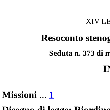
XIV L
Resoconto stenog
Seduta n. 373 di 
I
Missioni
...
1
Disegno di legge: Riordin