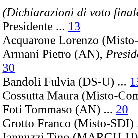
(Dichiarazioni di voto fina
Presidente
...
13
Acquarone Lorenzo
(Misto
Armani Pietro
(AN),
Presid
30
Bandoli Fulvia
(DS-U) ...
1
Cossutta Maura
(Misto-Com.
Foti Tommaso
(AN) ...
20
Grotto Franco
(Misto-SDI) 
Iannuzzi Tino
(MARGH-U) 