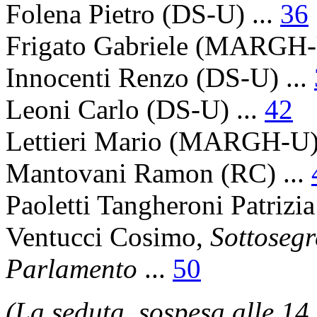
Folena Pietro
(DS-U) ...
36
Frigato Gabriele
(MARGH-U
Innocenti Renzo
(DS-U) ...
Leoni Carlo
(DS-U) ...
42
Lettieri Mario
(MARGH-U) 
Mantovani Ramon
(RC) ...
Paoletti Tangheroni Patrizia
Ventucci Cosimo
,
Sottosegr
Parlamento
...
50
(La seduta, sospesa alle 14,