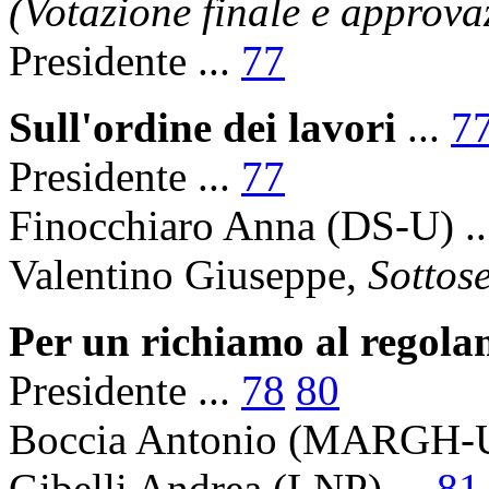
(Votazione finale e approva
Presidente
...
77
Sull'ordine dei lavori
...
7
Presidente
...
77
Finocchiaro Anna
(DS-U) .
Valentino Giuseppe
,
Sottose
Per un richiamo al regol
Presidente
...
78
80
Boccia Antonio
(MARGH-U)
Gibelli Andrea
(LNP) ...
81