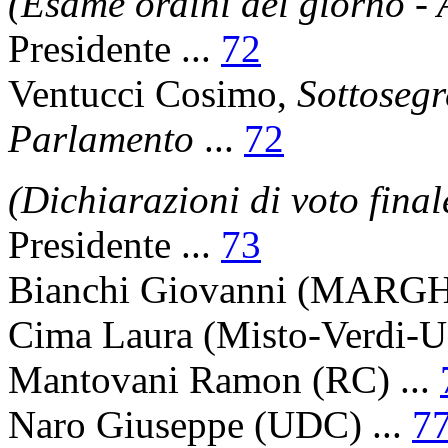
(Esame ordini del giorno - 
Presidente
...
72
Ventucci Cosimo
,
Sottosegr
Parlamento
...
72
(Dichiarazioni di voto final
Presidente
...
73
Bianchi Giovanni
(MARGH-
Cima Laura
(Misto-Verdi-U)
Mantovani Ramon
(RC) ...
Naro Giuseppe
(UDC) ...
7