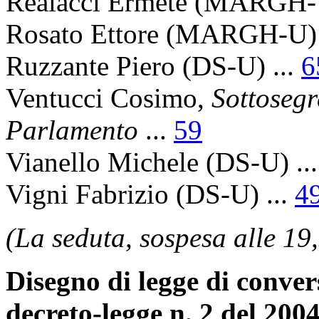
Realacci Ermete
(MARGH-U
Rosato Ettore
(MARGH-U) 
Ruzzante Piero
(DS-U) ...
6
Ventucci Cosimo
,
Sottosegr
Parlamento
...
59
Vianello Michele
(DS-U) ..
Vigni Fabrizio
(DS-U) ...
4
(La seduta, sospesa alle 19,
Disegno di legge di conver
decreto-legge n. 2 del 20