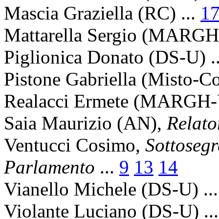
Mascia Graziella
(RC) ...
1
Mattarella Sergio
(MARGH-U
Piglionica Donato
(DS-U) .
Pistone Gabriella
(Misto-Com
Realacci Ermete
(MARGH-U
Saia Maurizio
(AN),
Relato
Ventucci Cosimo
,
Sottosegr
Parlamento
...
9
13
14
Vianello Michele
(DS-U) ..
Violante Luciano
(DS-U) ..