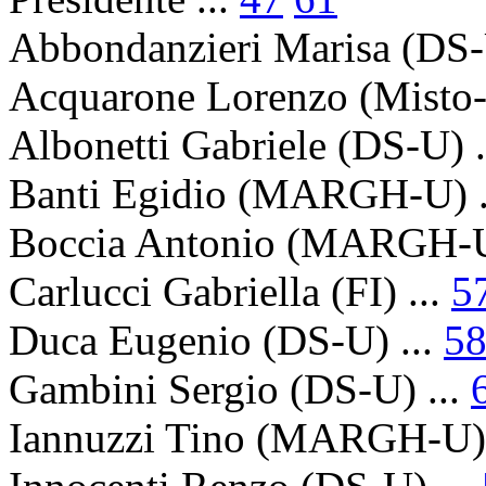
Abbondanzieri Marisa
(DS-
Acquarone Lorenzo
(Misto
Albonetti Gabriele
(DS-U) .
Banti Egidio
(MARGH-U) .
Boccia Antonio
(MARGH-U)
Carlucci Gabriella
(FI) ...
5
Duca Eugenio
(DS-U) ...
5
Gambini Sergio
(DS-U) ...
Iannuzzi Tino
(MARGH-U) 