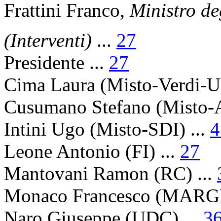
Frattini Franco
,
Ministro deg
(Interventi)
...
27
Presidente
...
27
Cima Laura
(Misto-Verdi-U)
Cusumano Stefano
(Misto-
Intini Ugo
(Misto-SDI) ...
4
Leone Antonio
(FI) ...
27
Mantovani Ramon
(RC) ...
Monaco Francesco
(MARGH
Naro Giuseppe
(UDC) ...
3