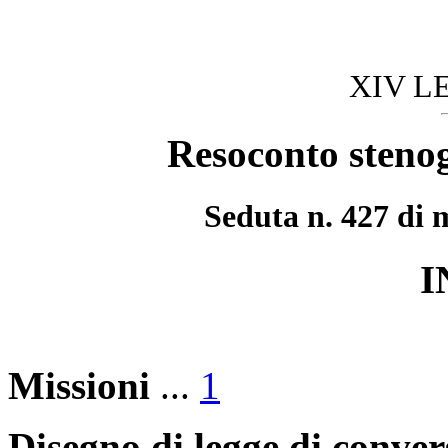
XIV L
Resoconto stenog
Seduta n. 427 di 
I
Missioni
...
1
Disegno di legge di conver