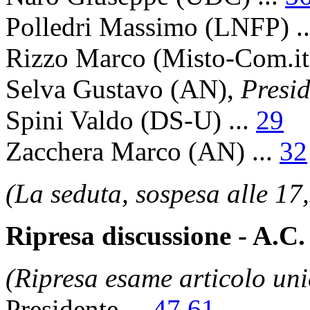
Polledri Massimo
(LNFP) .
Rizzo Marco
(Misto-Com.it)
Selva Gustavo
(AN),
Presid
Spini Valdo
(DS-U) ...
29
Zacchera Marco
(AN) ...
32
(La seduta, sospesa alle 17,
Ripresa discussione - A.C.
(Ripresa esame articolo uni
Presidente
...
47
61