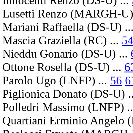
Innocenti Renzo
(DS-U) ...
Lusetti Renzo
(MARGH-U) 
Mariani Raffaella
(DS-U) ..
Mascia Graziella
(RC) ...
5
Nieddu Gonario
(DS-U) ...
Ottone Rosella
(DS-U) ...
6
Parolo Ugo
(LNFP) ...
56
6
Piglionica Donato
(DS-U) .
Polledri Massimo
(LNFP) .
Quartiani Erminio Angelo
(