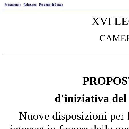
Frontespizio
Relazione
Progetto di Legge
XVI L
CAMER
PROPOS
d'iniziativa d
Nuove disposizioni per la
internet
in favore delle pe