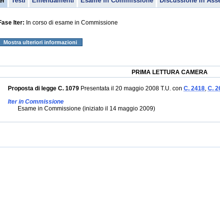
er
Testi
Emendamenti
Esame in Commissione
Discussione in Ass
Fase Iter:
In corso di esame in Commissione
Mostra ulteriori informazioni
PRIMA LETTURA CAMERA
Proposta di legge C. 1079
Presentata il 20 maggio 2008 T.U. con
C. 2418
,
C. 2
Iter in Commissione
Esame in Commissione (iniziato il 14 maggio 2009)