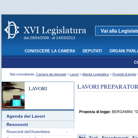
Vai alla Legisla
dal 29/04/2008 - al 14/03/2013
CONOSCERE LA CAMERA
DEPUTATI
ORGANI PARL
C
Stai consultando:
Camera dei deputati
>
Lavori
>
Attività Legislativa
>
Progetti di legge
>
LAVORI PREPARATORI
LAVORI
Proposta di legge:
BERGAMINI: "Disp
Agenda dei Lavori
Resoconti
Resoconti dell'Assemblea