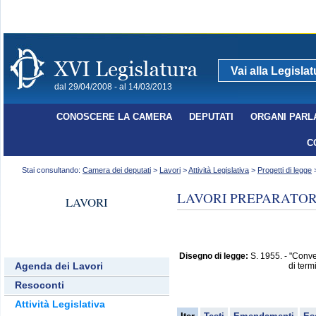
Vai alla Legisla
dal 29/04/2008 - al 14/03/2013
CONOSCERE LA CAMERA
DEPUTATI
ORGANI PARL
C
Stai consultando:
Camera dei deputati
>
Lavori
>
Attività Legislativa
>
Progetti di legge
>
LAVORI PREPARATORI
LAVORI
Disegno di legge:
S. 1955. - "Conve
Agenda dei Lavori
di term
Resoconti
Attività Legislativa