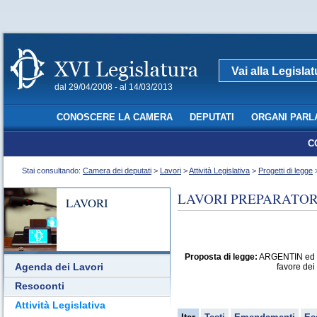
Vai alla Legisla
dal 29/04/2008 - al 14/03/2013
CONOSCERE LA CAMERA
DEPUTATI
ORGANI PARL
C
Stai consultando:
Camera dei deputati
>
Lavori
>
Attività Legislativa
>
Progetti di legge
>
LAVORI PREPARATORI
LAVORI
Proposta di legge:
ARGENTIN ed altr
Agenda dei Lavori
favore dei 
Resoconti
Attività Legislativa