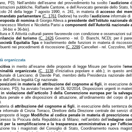
ano, PD). Nell’ambito dell’esame del provvedimento ha svolto l’
audizione
d
nistrazioni pubbliche, Raffaele Cantone, e dell’Avvocato generale dello Stato
ticolo 24 della legge 7 agosto 1990, n. 241, in materia di
accesso dei mem
l mandato parlamentare
(
C. 1761
Dadone) ha svolto l’
audizione
informale di
proposta di nomina
di Giorgio Alleva a
presidente dell'Istituto nazionale di
rancesco Merloni e Nicoletta Parisi a
componenti dell'Autorità nazionale a
. 34-
bis
e 36-
bis
).
tura e X Attività culturali parere favorevole con condizione e osservazioni sul
 rilancio del turismo
(
C. 2426
Governo - rel. D. Bianchi, NCD); per il par
ocietà Equitalia Spa
e trasferimento delle funzioni in materia di riscossio
buenti nei procedimenti di riscossione (
C. 2299
Cancelleri - rel. Cozzolino, M
tà organizzata
citiva
in merito all’esame delle proposte di legge Misure per favorire l'
emer
minalità organizzata
(
C. 1138
d’iniziativa popolare e abb.); in questo amb
ibunale di Lanciano; di Davide Pati, membro della Presidenza nazionale dell
dell’ufficio legalità Cgi nazionale.
posizioni in materia di attribuzione del cognome ai figli
, in esecuzione d
arzano, PD); ha avviato l’esame del DL 92/2014, Disposizioni urgenti in mater
 in violazione dell’articolo 3 della Convenzione europea per la salvagua
ura penale e alle disposizioni di attuazione, all’ordinamento del corpo di po
.
ateria di
attribuzione del cognome ai figli
, in esecuzione della sentenza del
e
informale di Cinzia Torraco, Direttore della Direzione centrale dei servizi d
 proposte di legge
Modifiche al codice penale in materia di prescrizione d
esso la Procura della Repubblica di Milano; nell’ambito dell’
indagine cono
i per la semplificazione e la trasparenza amministrativa e per l’efficien
zione tra i magistrati del Consiglio di Stato, Coordinamento nuova magist