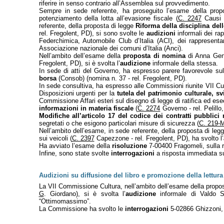
riferire in senso contrario all’Assemblea sul provvedimento.
Sempre in sede referente, ha proseguito l’esame della prop
potenziamento della lotta all’evasione fiscale (
C. 2247
Causi 
referente, della proposta di legge
Riforma della disciplina del
rel. Fregolent, PD), si sono svolte le
audizioni
informali dei rap
Federchimica, Automobile Club d’Italia (ACI), dei rappresentan
Associazione nazionale dei comuni d’Italia (Anci).
Nell’ambito dell’esame della
proposta di nomina
di Anna Ge
Fregolent, PD), si è svolta l’
audizione
informale della stessa.
In sede di atti del Governo, ha espresso parere favorevole su
borsa
(Consob) (nomina n. 37 - rel. Fregolent, PD).
In sede consultiva, ha espresso alle Commissioni riunite VII Cul
Disposizioni urgenti per la
tutela del patrimonio culturale, sv
Commissione Affari esteri sul disegno di legge di ratifica ed ese
informazioni in materia fiscale
(
C. 2274
Governo - rel. Pelillo
Modifiche all’articolo 17 del codice dei contratti pubblici re
segretati o che esigono particolari misure di sicurezza (
C. 219-
Nell’ambito dell’esame, in sede referente, della proposta di leg
sui veicoli (
C. 2397
Capezzone - rel. Fregolent, PD), ha svolto l’
Ha avviato l’esame della
risoluzione
7-00400 Fragomeli, sulla re
Infine, sono state svolte
interrogazioni
a risposta immediata su
Audizioni su diffusione del libro e promozione della lettura
La VII Commissione Cultura, nell’ambito dell’esame della propos
G
. Giordano), si è svolta l’
audizione
informale di Valdo Spi
“Ottimomassimo”.
La Commissione ha svolto le
interrogazioni
5-02866 Ghizzoni