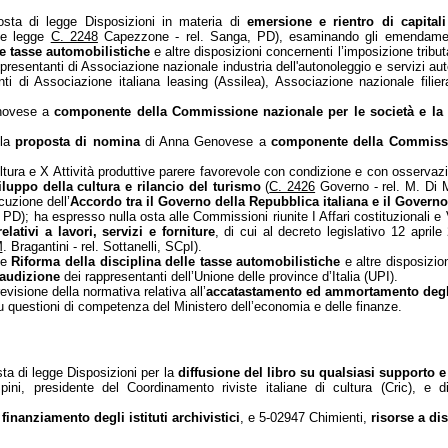
osta di legge Disposizioni in materia di
emersione e rientro di capitali
e legge
C. 2248
Capezzone - rel. Sanga, PD), esaminando gli emendament
le tasse automobilistiche
e altre disposizioni concernenti l’imposizione tributa
presentanti di Associazione nazionale industria dell'autonoleggio e servizi aut
ti di Associazione italiana leasing (Assilea), Associazione nazionale filiera
novese a
componente della Commissione nazionale per le società e la
lla
proposta di nomina
di Anna Genovese a
componente della Commissio
tura e X Attività produttive parere favorevole con condizione e con osservazi
iluppo della cultura e rilancio del turismo
(
C. 2426
Governo - rel. M. Di M
cuzione dell’
Accordo tra il Governo della Repubblica italiana e il Govern
, PD); ha espresso nulla osta alle Commissioni riunite I Affari costituzionali e
lativi a lavori, servizi e forniture
, di cui al decreto legislativo 12 aprile
M
. Bragantini - rel. Sottanelli, SCpI).
ge
Riforma della disciplina delle tasse automobilistiche
e altre disposizion
audizione
dei rappresentanti dell’Unione delle province d’Italia (UPI).
visione della normativa relativa all’
accatastamento ed ammortamento degli 
 questioni di competenza del Ministero dell’economia e delle finanze.
ta di legge Disposizioni per la
diffusione del libro su qualsiasi supporto 
ni, presidente del Coordinamento riviste italiane di cultura (Cric), e di
,
finanziamento degli istituti archivistici
, e 5-02947 Chimienti,
risorse a dis