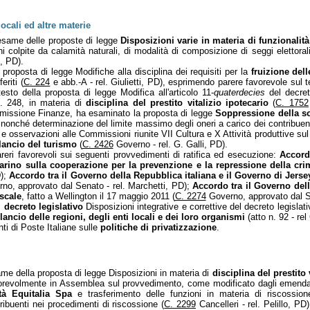
ocali ed altre materie
’esame delle proposte di legge
Disposizioni varie in materia di funzionalità
ni colpite da calamità naturali, di modalità di composizione di seggi elettorali
, PD).
proposta di legge Modifiche alla disciplina dei requisiti per la
fruizione del
riti (
C. 224
e abb.-A - rel. Giulietti, PD), esprimendo parere favorevole sul 
to della proposta di legge Modifica all'articolo 11-
quaterdecies
del decret
n. 248, in materia di
disciplina del prestito vitalizio ipotecario
(
C. 1752
mmissione Finanze, ha esaminato la proposta di legge
Soppressione della so
e, nonché determinazione del limite massimo degli oneri a carico dei contribuen
e osservazioni alle Commissioni riunite VII Cultura e X Attività produttive sul
ilancio del turismo
(
C. 2426
Governo - rel. G. Galli, PD).
areri favorevoli sui seguenti provvedimenti di ratifica ed esecuzione:
Accord
arino sulla cooperazione per la prevenzione e la repressione della crim
D);
Accordo tra il Governo della Repubblica italiana e il Governo di Jers
no, approvato dal Senato - rel. Marchetti, PD);
Accordo tra il Governo dell
scale
, fatto a Wellington il 17 maggio 2011 (
C. 2274
Governo, approvato dal Se
 decreto legislativo
Disposizioni integrative e correttive del decreto legislat
ancio delle regioni, degli enti locali e dei loro organismi
(atto n. 92 - rel
ti di Poste Italiane sulle
politiche di privatizzazione
.
e della proposta di legge Disposizioni in materia di
disciplina del prestito 
e favorevolmente in Assemblea sul provvedimento, come modificato dagli emen
tà Equitalia Spa
e trasferimento delle funzioni in materia di riscossion
ibuenti nei procedimenti di riscossione (
C. 2299
Cancelleri - rel. Pelillo, PD