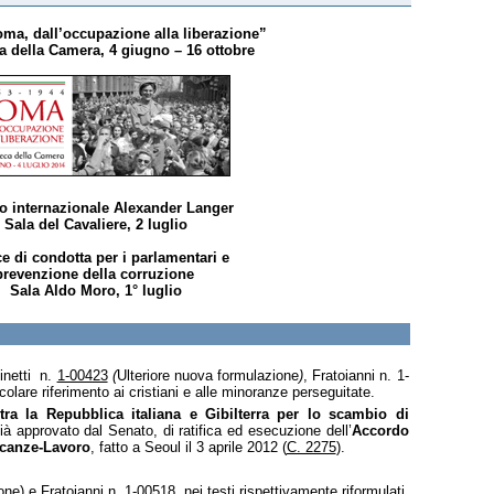
ma, dall’occupazione alla liberazione”
a della Camera, 4 giugno – 16 ottobre
o internazionale Alexander Langer
Sala del Cavaliere, 2 luglio
e di condotta per i parlamentari e
prevenzione della corruzione
Sala Aldo Moro, 1° luglio
Binetti n.
1-00423
(
Ulteriore nuova formulazione
)
, Fratoianni n. 1-
icolare riferimento ai cristiani e alle minoranze perseguitate
.
tra la Repubblica italiana e Gibilterra per lo scambio di
già approvato dal Senato, di ratifica ed esecuzione
dell’
Accordo
Vacanze-Lavoro
, fatto a Seoul il 3 aprile 2012 (
C. 2275
).
ne) e Fratoianni n. 1-00518, nei testi rispettivamente riformulati,