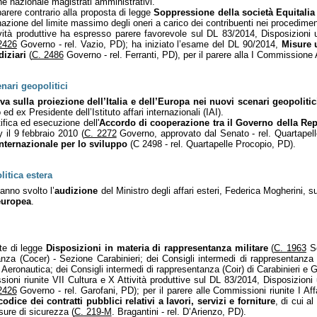
ne nazionale magistrati amministrativi.
rere contrario alla proposta di legge
Soppressione della società Equitalia
azione del limite massimo degli oneri a carico dei contribuenti nei procediment
ività produttive ha espresso parere favorevole sul DL 83/2014, Disposizioni 
2426
Governo - rel. Vazio, PD); ha iniziato l’esame del DL 90/2014,
Misure u
diziari
(
C. 2486
Governo - rel. Ferranti, PD), per il parere alla I Commissione A
nari geopolitici
iva
sulla proiezione dell’Italia e dell’Europa nei nuovi scenari geopolitic
ed ex Presidente dell’Istituto affari internazionali (IAI).
ifica ed esecuzione dell'
Accordo di cooperazione tra il Governo della Repu
 il 9 febbraio 2010 (
C. 2272
Governo, approvato dal Senato - rel. Quartapel
nternazionale per lo sviluppo
(C 2498 - rel. Quartapelle Procopio, PD).
litica estera
anno svolto l’
audizione
del Ministro degli affari esteri, Federica Mogherini, su
 europea
.
te di legge
Disposizioni in materia di rappresentanza militare
(
C. 1963
Sc
anza (Cocer) - Sezione Carabinieri; dei Consigli intermedi di rappresentanza (
 Aeronautica; dei Consigli intermedi di rappresentanza (Coir) di Carabinieri e 
oni riunite VII Cultura e X Attività produttive sul DL 83/2014, Disposizioni 
2426
Governo - rel. Garofani, PD); per il parere alle Commissioni riunite I Aff
odice dei contratti pubblici relativi a lavori, servizi e forniture
, di cui a
sure di sicurezza (
C. 219-M
. Bragantini - rel. D’Arienzo, PD).