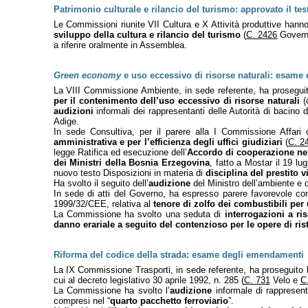
Patrimonio culturale e rilancio del turismo: approvato il te
Le Commissioni riunite VII Cultura e X Attività produttive hann
sviluppo della cultura e rilancio del turismo
(
C. 2426
Governo
a riferire oralmente in Assemblea.
Green economy
e uso eccessivo di risorse naturali: esame 
La VIII Commissione Ambiente, in sede referente, ha prosegui
per il contenimento dell’uso eccessivo di risorse naturali
(c
audizioni
informali dei rappresentanti delle Autorità di bacino 
Adige.
In sede Consultiva, per il parere alla I Commissione Affari
amministrativa e per l’efficienza degli uffici giudiziari
(
C. 2
legge Ratifica ed esecuzione dell’
Accordo di cooperazione nel 
dei Ministri della Bosnia Erzegovina
, fatto a Mostar il 19 lug
nuovo testo Disposizioni in materia di
disciplina del prestito v
Ha svolto il seguito dell’
audizione
del Ministro dell’ambiente e d
In sede di atti del Governo, ha espresso parere favorevole co
1999/32/CEE, relativa al
tenore di zolfo dei combustibili per
La Commissione ha svolto una seduta di
interrogazioni a r
danno erariale a seguito del contenzioso per le opere di ris
Riforma del codice della strada: esame degli emendamenti
La IX Commissione Trasporti, in sede referente, ha proseguito l
cui al decreto legislativo 30 aprile 1992, n. 285 (
C. 731
Velo e
C
La Commissione ha svolto l’
audizione
informale di rappresenta
compresi nel “
quarto pacchetto ferroviario
”.