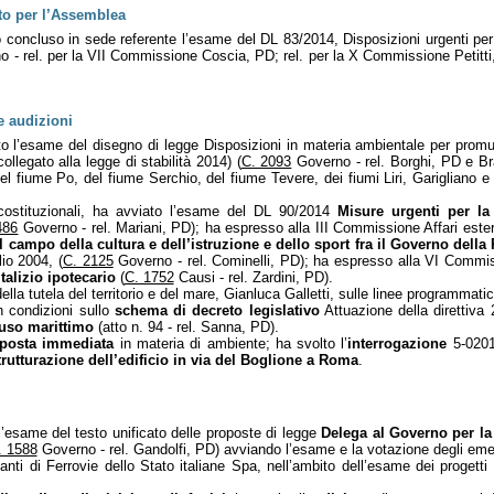
sto per l’Assemblea
o concluso in sede referente l’esame del DL 83/2014, Disposizioni urgenti pe
 - rel. per la VII Commissione Coscia, PD; rel. per la X Commissione Petitti
e audizioni
to l’esame del disegno di legge Disposizioni in materia ambientale per pro
ollegato alla legge di stabilità 2014) (
C. 2093
Governo - rel. Borghi, PD e Bra
del fiume Po, del fiume Serchio, del fiume Tevere, dei fiumi Liri, Garigliano e
 costituzionali, ha avviato l’esame del DL 90/2014
Misure urgenti per la
486
Governo - rel. Mariani, PD); ha espresso alla III Commissione Affari ester
campo della cultura e dell’istruzione e dello sport fra il Governo della 
lio 2004, (
C. 2125
Governo - rel. Cominelli, PD); ha espresso alla VI Commis
italizio ipotecario
(
C. 1752
Causi - rel. Zardini, PD).
ella tutela del territorio e del mare, Gianluca Galletti, sulle linee programmati
n condizioni sullo
schema di decreto legislativo
Attuazione della direttiva
 uso marittimo
(atto n. 94 - rel. Sanna, PD).
isposta immediata
in materia di ambiente; ha svolto l’
interrogazione
5-0201
trutturazione dell’edificio in via del Boglione a Roma
.
’esame del testo unificato delle proposte di legge
Delega al Governo per la 
. 1588
Governo - rel. Gandolfi, PD) avviando l’esame e la votazione degli em
nti di Ferrovie dello Stato italiane Spa, nell’ambito dell’esame dei progetti 