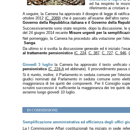
ed ha respinto le mozi
riferimento ai cristiani 
A seguire, la Camera ha approvato il disegno di legge di ratific
ottobre 2012 (
C. 2089
) che è passato all’esame dell’altro ram
Governo della Repubblica italiana e il Governo della Repub
Successivamente sono state respinte, dopo la discussione, le ques
del 24 giugno 2014 recante
Misure urgenti per la semplificazio
Nel pomeriggio, la Camera ha proceduto alla votazione per l'elez
Sanga
.
Da ultimo si è svolta la discussione generale ed è iniziato l’esa
al trattamento pensionistico
(
C. 224
,
C. 387
,
C. 727
,
C. 946
,
Giovedì 3 luglio
la Camera ha approvato il testo unificato d
pensionistico
(
C. 224-A
ed abbinate). Il provvedimento passa or
Si è riunito, inoltre, il Parlamento in seduta comune per l'elezio
giudici nominati dal Parlamento in seduta comune sono eletti 
maggioranza di tre quinti dei componenti. Per il Consiglio supe
scrutini successivi è sufficiente la maggioranza dei tre quinti 
avranno luogo giovedì 10 luglio.
IN COMMISSIONE
Semplificazione amministrativa ed efficienza degli uffici giu
La I Commissione Affari costituzionali ha iniziato in sede re