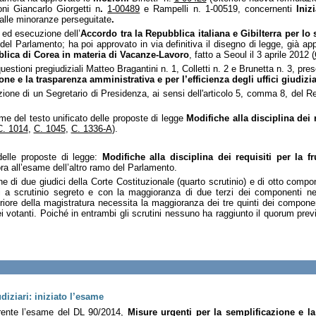
oni
Giancarlo Giorgetti n
.
1-00489
e Rampelli n. 1-00519, concernenti
Inizi
e alle minoranze perseguitate
.
a ed esecuzione dell’
Accordo tra la Repubblica italiana e Gibilterra per lo
o del Parlamento; ha poi
approvato in via definitiva il disegno di legge, già a
blica di Corea in materia di Vacanze-Lavoro
, fatto a Seoul il 3 aprile 2012 (
tioni pregiudiziali Matteo Bragantini n. 1, Colletti n. 2 e Brunetta n. 3, pre
ne e la trasparenza amministrativa e per l’efficienza degli uffici giudizi
ione di un Segretario di Presidenza, ai sensi dell'articolo 5, comma 8, del Re
me del testo unificato delle proposte di legge
Modifiche alla disciplina dei 
C. 1014
,
C. 1045
,
C. 1336-A
).
elle proposte di legge:
Modifiche alla disciplina dei requisiti per la f
a all’esame dell’altro ramo del Parlamento.
ne di due giudici della Corte Costituzionale (quarto scrutinio) e di otto compon
a scrutinio segreto e con la maggioranza di due terzi dei componenti nei pr
riore della magistratura necessita la maggioranza dei tre quinti dei compone
dei votanti. Poiché in entrambi gli scrutini nessuno ha raggiunto il quorum pr
diziari: iniziato l’esame
ferente l’esame del DL 90/2014,
Misure urgenti per la semplificazione e l