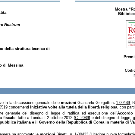
Mostra “Ro
tita
Bibliotec
re Nostrum
o della struttura tecnica di
Premi
to di Messina
Codic
volta la discussione generale delle
mozioni
Giancarlo Giorgetti n
.
1-00489
, 
0519 concernenti
Iniziative volte alla tutela della libertà religiosa
, con part
ne generale
del disegno di legge di ratifica ed esecuzione dell’
Accordo 
a fiscale
, fatto a Londra il 2 ottobre 2012 (
C. 2089
)
e
del disegno di legge, 
epubblica italiana e il Governo della Repubblica di Corea in materia di 
amera ha approvato le
mozioni
Binetti n.
1-00423
(Ulteriore nuova formulazio