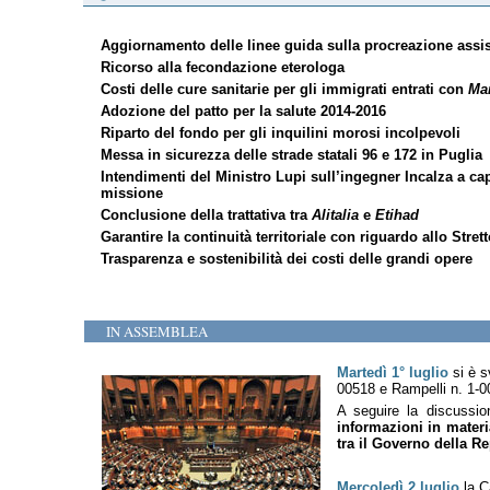
Aggiornamento delle linee guida sulla procreazione assis
Ricorso alla fecondazione eterologa
Costi delle cure sanitarie per gli immigrati entrati con
Ma
Adozione del patto per la salute 2014-2016
Riparto del fondo per gli inquilini morosi incolpevoli
Messa in sicurezza delle strade statali 96 e 172 in Puglia
Intendimenti del Ministro Lupi sull’ingegner Incalza a cap
missione
Conclusione della trattativa tra
Alitalia
e
Etihad
Garantire la continuità territoriale con riguardo allo Stret
Trasparenza e sostenibilità dei costi delle grandi opere
IN ASSEMBLEA
Martedì 1° luglio
si è s
00518 e Rampelli n. 1-0
A seguire la discussio
informazioni in materi
tra il Governo della R
Mercoledì 2 luglio
la C