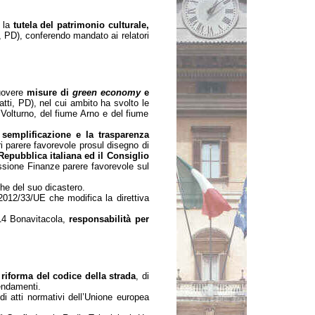
r la
tutela del patrimonio culturale,
, PD), conferendo mandato ai relatori
muovere
misure di
green economy
e
tti, PD), nel cui ambito ha svolto le
 Volturno, del fiume Arno e del fiume
 semplificazione e la trasparenza
i parere favorevole prosul disegno di
Repubblica italiana ed il Consiglio
sione Finanze parere favorevole sul
che del suo dicastero.
 2012/33/UE che modifica la direttiva
4 Bonavitacola,
responsabilità per
riforma del codice della strada
, di
endamenti.
di atti normativi dell’Unione europea