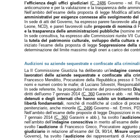
l’efficienza degli uffici giudiziari
(
C. 2486
Governo - rel. Fi
anticorruzione e per la valutazione e la trasparenza delle ammi
Nell’ambito dell’esame della proposta di legge Modifica all’ar
amministrativi per esigenze connesse allo svolgimento de
In sede di atti del Governo, ha espresso
parere favorevole alla
Leone, NCD), e pareri favorevoli sulle
proposte di nomina
di F
e la trasparenza delle amministrazioni pubbliche
(nomine nn
In sede consultiva, ha espresso alle Commissioni riunite VII Cul
la
tutela del patrimonio culturale, sviluppo della cultura e
iniziato l’esame della proposta di legge
Soppressione della s
determinazione del limite massimo degli oneri a carico dei contri
Audizioni su aziende sequestrate e confiscate alla criminali
La II Commissione Giustizia ha deliberato un’
indagine conos
lavoratori delle aziende sequestrate e confiscate alla cri
Francesco Menditto, Procuratore della Repubblica presso il Tr
nomi e numeri contro le mafie; di Luciano Silvestri, Responsabile 
In sede referente, ha proseguito l’esame del provvedimento
Dis
diritti dell'uomo 7 gennaio 2014 (
C. 360
Garavini e abb. - rel. M
detenuti e degli internati che hanno subito un trattamento
libertà fondamentali
, nonché di modifiche al codice di proced
penitenziario, anche minorile (
C. 2496
Governo - rel. Ermini, PD)
Nell’ambito dell’esame delle proposte di legge Disposizioni in m
7 gennaio 2014 (
C. 360
Garavini e abb.), ha svolto l’
audizion
nell’ambito dell’
indagine conoscitiva
in merito all’esame delle
svolto l’
audizione
di Francesco Greco, Procuratore aggiunto pr
giudiziario
in relazione all’esame del DL 90/14,
Misure urgent
Governo), ha svolto l’
audizione
dei rappresentanti di Associa