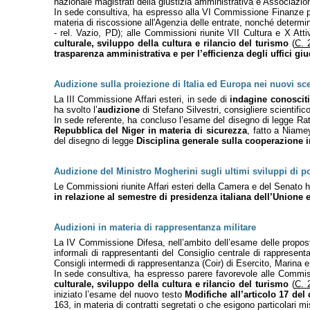
nazionale magistrati della giustizia amministrativa e Associazio
In sede consultiva, ha espresso alla VI Commissione Finanze pa
materia di riscossione all'Agenzia delle entrate, nonché determin
- rel. Vazio, PD); alle Commissioni riunite VII Cultura e X Att
culturale, sviluppo della cultura e rilancio del turismo
(
C. 
trasparenza amministrativa e per l’efficienza degli uffici giu
Audizione sulla proiezione di Italia ed Europa nei nuovi sce
La III Commissione Affari esteri, in sede di
indagine conoscit
ha svolto l’
audizione
di Stefano Silvestri, consigliere scientifico 
In sede referente, ha concluso l’esame del disegno di legge Rat
Repubblica del Niger in materia di sicurezza
, fatto a Niamey
del disegno di legge
Disciplina generale sulla cooperazione i
Audizione del Ministro Mogherini sugli ultimi sviluppi di po
Le Commissioni riunite Affari esteri della Camera e del Senato h
in relazione al semestre di presidenza italiana dell’Unione
Audizioni in materia di rappresentanza militare
La IV Commissione Difesa, nell’ambito dell’esame delle propos
informali di rappresentanti del Consiglio centrale di rappresent
Consigli intermedi di rappresentanza (Coir) di Esercito, Marina e
In sede consultiva, ha espresso parere favorevole alle Commissi
culturale, sviluppo della cultura e rilancio del turismo
(
C. 
iniziato l’esame del nuovo testo
Modifiche all’articolo 17 del c
163, in materia di contratti segretati o che esigono particolari mi