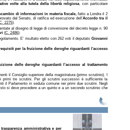
ative volte alla tutela della libertà religiosa
, con particolare
 scambio di informazioni in materia fiscale,
fatto a Londra il 2
pprovato dal Senato, di ratifica ed esecuzione
dell’
Accordo tra il
C. 2275
).
sentate al disegno di legge di conversione del decreto legge n. 90
ari
(
C. 2486
).
golamento. E’ risultato eletto con 262 voti il deputato
Giovanni
requisiti per la fruizione delle deroghe riguardanti l'accesso
ruizione delle deroghe riguardanti l’accesso al trattamento
enti il Consiglio superiore della magistratura (primo scrutinio). I
imi tre scrutini. Per gli scrutini successivi è sufficiente la
nti il Parlamento in seduta comune nei primi due scrutini. Negli
evisto si deve procedere a un quinto e a un secondo scrutinio che
a trasparenza amministrativa e per