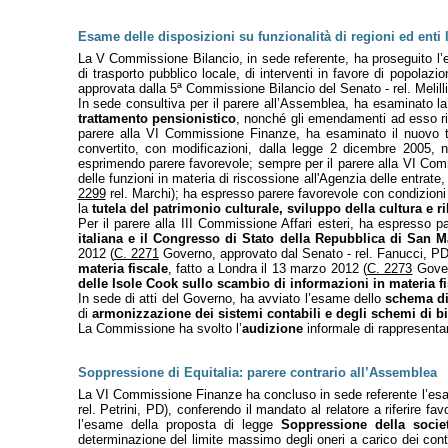
Esame delle disposizioni su funzionalità di regioni ed enti l
La V Commissione Bilancio, in sede referente, ha proseguito l
di trasporto pubblico locale, di interventi in favore di popolazio
approvata dalla 5ª Commissione Bilancio del Senato - rel. Melilli
In sede consultiva per il parere all’Assemblea, ha esaminato la 
trattamento pensionistico
, nonché gli emendamenti ad esso rife
parere alla VI Commissione Finanze, ha esaminato il nuovo tes
convertito, con modificazioni, dalla legge 2 dicembre 2005, 
esprimendo parere favorevole; sempre per il parere alla VI Co
delle funzioni in materia di riscossione all'Agenzia delle entrat
2299
rel. Marchi); ha espresso parere favorevole con condizioni 
la
tutela del patrimonio culturale, sviluppo della cultura e r
Per il parere alla III Commissione Affari esteri, ha espresso p
italiana e il Congresso di Stato della Repubblica di San M
2012 (
C. 2271
Governo, approvato dal Senato - rel. Fanucci, P
materia fiscale
, fatto a Londra il 13 marzo 2012 (
C. 2273
Gover
delle Isole Cook sullo scambio di informazioni in materia fi
In sede di atti del Governo, ha avviato l’esame dello
schema di
di
armonizzazione dei sistemi contabili e degli schemi di bil
La Commissione ha svolto l’
audizione
informale di rappresentan
Soppressione di Equitalia: parere contrario all’Assemblea
La VI Commissione Finanze ha concluso in sede referente l’esam
rel. Petrini, PD), conferendo il mandato al relatore a riferir
l’esame della proposta di legge
Soppressione della socie
determinazione del limite massimo degli oneri a carico dei contr