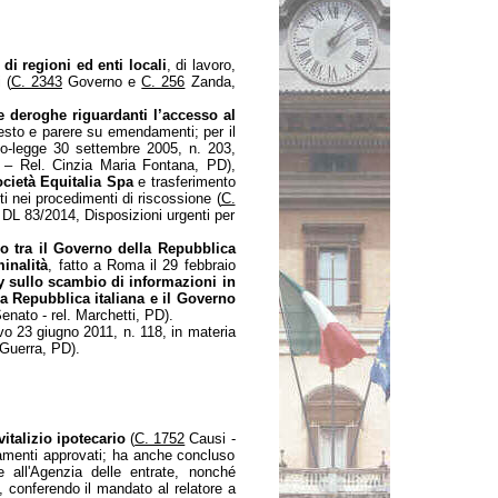
 di regioni ed enti locali
, di lavoro,
 (
C. 2343
Governo e
C. 256
Zanda,
le deroghe riguardanti l’accesso al
testo e parere su emendamenti; per il
o-legge 30 settembre 2005, n. 203,
– Rel. Cinzia Maria Fontana, PD),
cietà Equitalia Spa
e trasferimento
ti nei procedimenti di riscossione (
C.
 DL 83/2014, Disposizioni urgenti per
o tra il Governo della Repubblica
inalità
, fatto a Roma il 29 febbraio
ey sullo scambio di informazioni in
a Repubblica italiana e il Governo
nato - rel. Marchetti, PD).
ivo 23 giugno 2011, n. 118, in materia
 Guerra, PD).
vitalizio ipotecario
(
C. 1752
Causi -
damenti approvati; ha anche concluso
e all'Agenzia delle entrate, nonché
), conferendo il mandato al relatore a