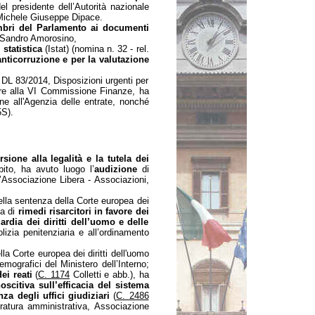
el presidente dell’Autorità nazionale
, Michele Giuseppe Dipace.
bri del Parlamento ai documenti
 Sandro Amorosino,
 statistica
(Istat) (nomina n. 32 - rel.
nticorruzione e per la valutazione
 DL 83/2014, Disposizioni urgenti per
ere alla VI Commissione Finanze, ha
ne all'Agenzia delle entrate, nonché
5S).
sione alla legalità e la tutela dei
ito, ha avuto luogo l’
audizione
di
’Associazione Libera - Associazioni,
ella sentenza della Corte europea dei
ia di
rimedi risarcitori in favore dei
rdia dei diritti dell’uomo e delle
lizia penitenziaria e all’ordinamento
la Corte europea dei diritti dell'uomo
emografici del Ministero dell’Interno;
ei reati
(
C. 1174
Colletti e abb.), ha
scitiva sull’efficacia del sistema
za degli uffici giudiziari
(
C. 2486
ratura amministrativa, Associazione