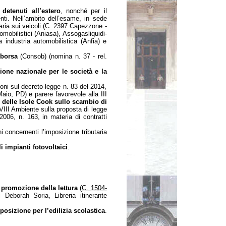
 detenuti all’estero
, nonché per il
i. Nell’ambito dell’esame, in sede
ria sui veicoli (
C. 2397
Capezzone -
omobilistici (Aniasa), Assogasliquidi-
 industria automobilistica (Anfia) e
 borsa
(Consob) (nomina n. 37 - rel.
ne nazionale per le società e la
oni sul decreto-legge n. 83 del 2014,
aio, PD) e parere favorevole alla III
o delle Isole Cook sullo scambio di
 VIII Ambiente sulla proposta di legge
 2006, n. 163, in materia di contratti
i concernenti l’imposizione tributaria
impianti fotovoltaici
.
e promozione della lettura
(
C. 1504-
 Deborah Soria, Libreria itinerante
posizione per l’edilizia scolastica
.