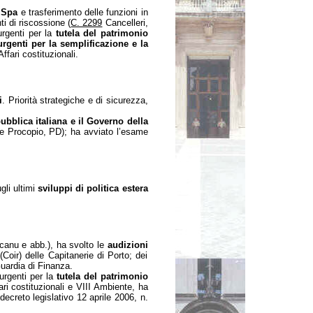
 Spa
e trasferimento delle funzioni in
i di riscossione (
C. 2299
Cancelleri,
urgenti per la
tutela del patrimonio
rgenti per la semplificazione e la
ffari costituzionali.
i
. Priorità strategiche e di sicurezza,
bblica italiana e il Governo della
le Procopio, PD); ha avviato l’esame
gli ultimi
sviluppi di politica estera
anu e abb.), ha svolto le
audizioni
Coir) delle Capitanerie di Porto; dei
Guardia di Finanza.
urgenti per la
tutela del patrimonio
ari costituzionali e VIII Ambiente, ha
l decreto legislativo 12 aprile 2006, n.