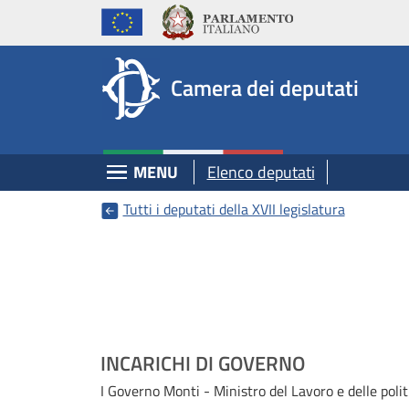
Deputati, Camera dei Deputati -
Navigazione pagine di servizio
Salta al contenuto principale
Salta al menu di navigazione
Fine pagina
Salta al contenuto principale
Salta al menu di navigazione
Vai a inizio pagina
Camera dei deputati
Espandi
MENU
Elenco deputati
Tutti i deputati della XVII legislatura
INCARICHI DI GOVERNO
I Governo Monti - Ministro del Lavoro e delle polit