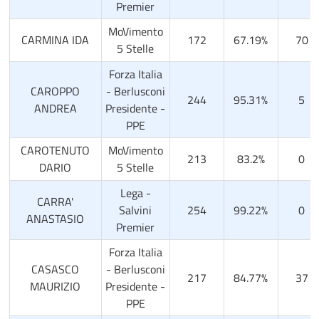
Premier
MoVimento
CARMINA IDA
172
67.19%
70
5 Stelle
Forza Italia
CAROPPO
- Berlusconi
244
95.31%
5
ANDREA
Presidente -
PPE
CAROTENUTO
MoVimento
213
83.2%
0
DARIO
5 Stelle
Lega -
CARRA'
Salvini
254
99.22%
0
ANASTASIO
Premier
Forza Italia
CASASCO
- Berlusconi
217
84.77%
37
MAURIZIO
Presidente -
PPE