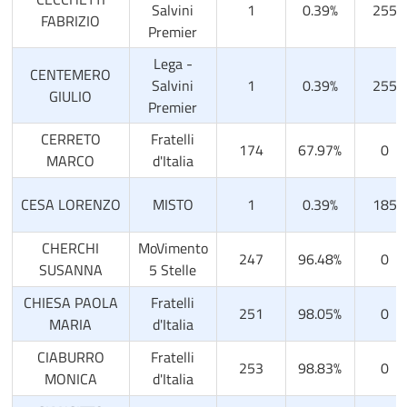
Salvini
1
0.39%
255
FABRIZIO
Premier
Lega -
CENTEMERO
Salvini
1
0.39%
255
GIULIO
Premier
CERRETO
Fratelli
174
67.97%
0
MARCO
d'Italia
CESA LORENZO
MISTO
1
0.39%
185
CHERCHI
MoVimento
247
96.48%
0
SUSANNA
5 Stelle
CHIESA PAOLA
Fratelli
251
98.05%
0
MARIA
d'Italia
CIABURRO
Fratelli
253
98.83%
0
MONICA
d'Italia