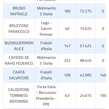
BRUNO
MoVimento
185
72.27%
0
RAFFAELE
5 Stelle
Lega -
BRUZZONE
Salvini
40
15.62%
0
FRANCESCO
Premier
BUONGUERRIERI
Fratelli
147
57.42%
0
ALICE
d'Italia
CAFIERO DE
MoVimento
252
98.44%
0
RAHO FEDERICO
5 Stelle
CAIATA
Fratelli
109
42.58%
146
SALVATORE
d'Italia
Forza Italia
CALDERONE
- Berlusconi
TOMMASO
63
24.61%
190
Presidente -
ANTONINO
PPE