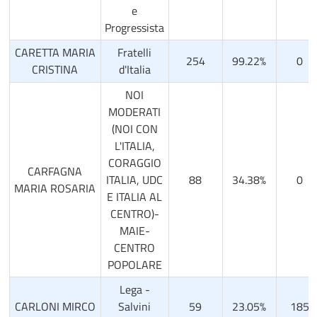
e
Progressista
CARETTA MARIA
Fratelli
254
99.22%
0
CRISTINA
d'Italia
NOI
MODERATI
(NOI CON
L'ITALIA,
CORAGGIO
CARFAGNA
ITALIA, UDC
88
34.38%
0
MARIA ROSARIA
E ITALIA AL
CENTRO)-
MAIE-
CENTRO
POPOLARE
Lega -
CARLONI MIRCO
Salvini
59
23.05%
185