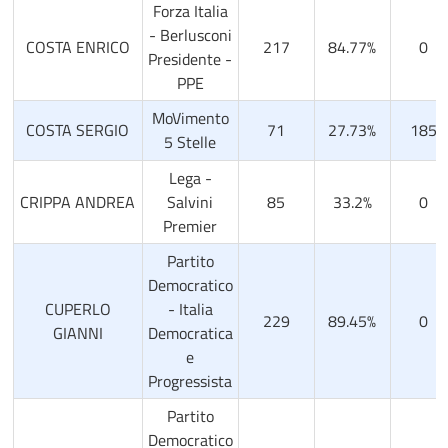
Forza Italia
- Berlusconi
COSTA ENRICO
217
84.77%
0
Presidente -
PPE
MoVimento
COSTA SERGIO
71
27.73%
185
5 Stelle
Lega -
CRIPPA ANDREA
Salvini
85
33.2%
0
Premier
Partito
Democratico
CUPERLO
- Italia
229
89.45%
0
GIANNI
Democratica
e
Progressista
Partito
Democratico