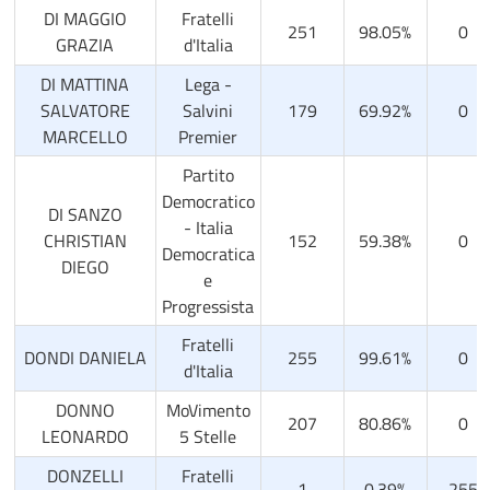
DI MAGGIO
Fratelli
251
98.05%
0
GRAZIA
d'Italia
DI MATTINA
Lega -
SALVATORE
Salvini
179
69.92%
0
MARCELLO
Premier
Partito
Democratico
DI SANZO
- Italia
CHRISTIAN
152
59.38%
0
Democratica
DIEGO
e
Progressista
Fratelli
DONDI DANIELA
255
99.61%
0
d'Italia
DONNO
MoVimento
207
80.86%
0
LEONARDO
5 Stelle
DONZELLI
Fratelli
1
0.39%
255