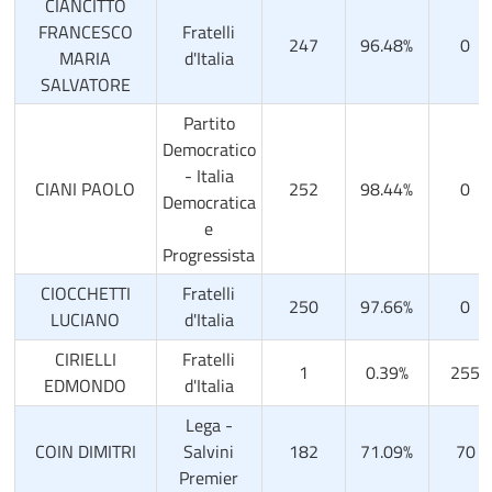
CIANCITTO
FRANCESCO
Fratelli
247
96.48%
0
MARIA
d'Italia
SALVATORE
Partito
Democratico
- Italia
CIANI PAOLO
252
98.44%
0
Democratica
e
Progressista
CIOCCHETTI
Fratelli
250
97.66%
0
LUCIANO
d'Italia
CIRIELLI
Fratelli
1
0.39%
255
EDMONDO
d'Italia
Lega -
COIN DIMITRI
Salvini
182
71.09%
70
Premier