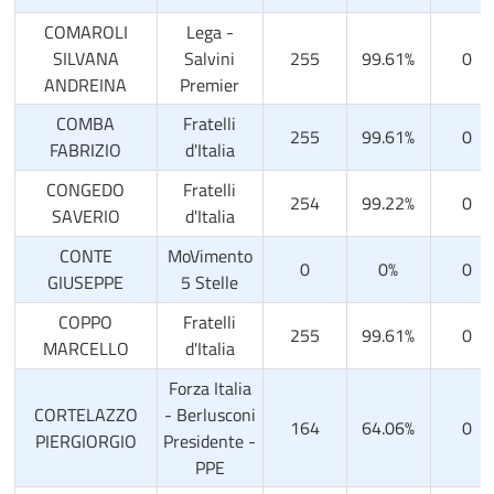
COMAROLI
Lega -
SILVANA
Salvini
255
99.61%
0
ANDREINA
Premier
COMBA
Fratelli
255
99.61%
0
FABRIZIO
d'Italia
CONGEDO
Fratelli
254
99.22%
0
SAVERIO
d'Italia
CONTE
MoVimento
0
0%
0
GIUSEPPE
5 Stelle
COPPO
Fratelli
255
99.61%
0
MARCELLO
d'Italia
Forza Italia
CORTELAZZO
- Berlusconi
164
64.06%
0
PIERGIORGIO
Presidente -
PPE