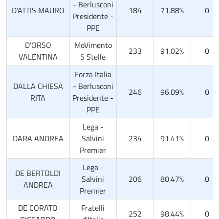
- Berlusconi
D'ATTIS MAURO
184
71.88%
0
Presidente -
PPE
D'ORSO
MoVimento
233
91.02%
0
VALENTINA
5 Stelle
Forza Italia
DALLA CHIESA
- Berlusconi
246
96.09%
0
RITA
Presidente -
PPE
Lega -
DARA ANDREA
Salvini
234
91.41%
0
Premier
Lega -
DE BERTOLDI
Salvini
206
80.47%
0
ANDREA
Premier
DE CORATO
Fratelli
252
98.44%
0