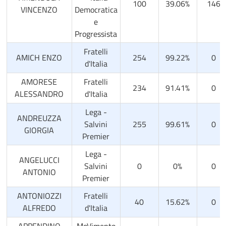
100
39.06%
146
VINCENZO
Democratica
e
Progressista
Fratelli
AMICH ENZO
254
99.22%
0
d'Italia
AMORESE
Fratelli
234
91.41%
0
ALESSANDRO
d'Italia
Lega -
ANDREUZZA
Salvini
255
99.61%
0
GIORGIA
Premier
Lega -
ANGELUCCI
Salvini
0
0%
0
ANTONIO
Premier
ANTONIOZZI
Fratelli
40
15.62%
0
ALFREDO
d'Italia
APPENDINO
MoVimento