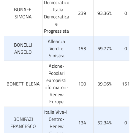
Democratico
BONAFE'
- Italia
239
93.36%
0
SIMONA
Democratica
e
Progressista
Alleanza
BONELLI
Verdi e
153
59.77%
0
ANGELO
Sinistra
Azione-
Popolari
europeisti
BONETTI ELENA
100
39.06%
151
riformatori-
Renew
Europe
Italia Viva-Il
BONIFAZI
Centro-
134
52.34%
0
FRANCESCO
Renew