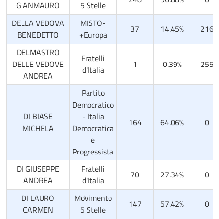
GIANMAURO
5 Stelle
DELLA VEDOVA
MISTO-
37
14.45%
216
BENEDETTO
+Europa
DELMASTRO
Fratelli
DELLE VEDOVE
1
0.39%
255
d'Italia
ANDREA
Partito
Democratico
DI BIASE
- Italia
164
64.06%
0
MICHELA
Democratica
e
Progressista
DI GIUSEPPE
Fratelli
70
27.34%
0
ANDREA
d'Italia
DI LAURO
MoVimento
147
57.42%
0
CARMEN
5 Stelle