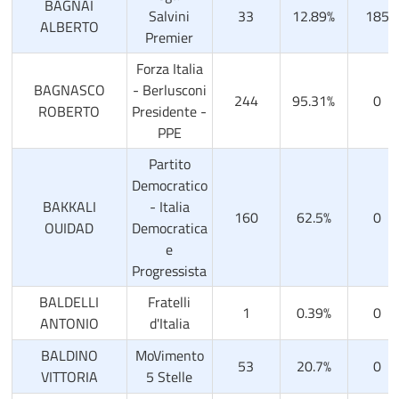
BAGNAI
Salvini
33
12.89%
185
ALBERTO
Premier
Forza Italia
BAGNASCO
- Berlusconi
244
95.31%
0
ROBERTO
Presidente -
PPE
Partito
Democratico
BAKKALI
- Italia
160
62.5%
0
OUIDAD
Democratica
e
Progressista
BALDELLI
Fratelli
1
0.39%
0
ANTONIO
d'Italia
BALDINO
MoVimento
53
20.7%
0
VITTORIA
5 Stelle