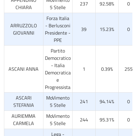
237
92.58%
0
CHIARA
5 Stelle
Forza Italia
ARRUZZOLO
- Berlusconi
39
15.23%
0
GIOVANNI
Presidente -
PPE
Partito
Democratico
- Italia
ASCANI ANNA
1
0.39%
255
Democratica
e
Progressista
ASCARI
MoVimento
241
94.14%
0
STEFANIA
5 Stelle
AURIEMMA
MoVimento
244
95.31%
0
CARMELA
5 Stelle
Lega -