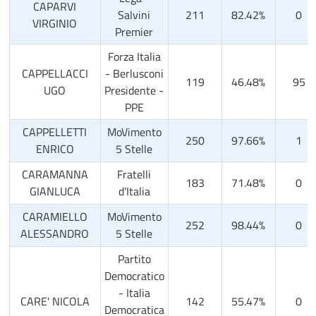
CAPARVI
Salvini
211
82.42%
0
VIRGINIO
Premier
Forza Italia
CAPPELLACCI
- Berlusconi
119
46.48%
95
UGO
Presidente -
PPE
CAPPELLETTI
MoVimento
250
97.66%
1
ENRICO
5 Stelle
CARAMANNA
Fratelli
183
71.48%
0
GIANLUCA
d'Italia
CARAMIELLO
MoVimento
252
98.44%
0
ALESSANDRO
5 Stelle
Partito
Democratico
- Italia
CARE' NICOLA
142
55.47%
0
Democratica