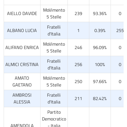
MoVimento
AIELLO DAVIDE
239
93.36%
0
5 Stelle
Fratelli
ALBANO LUCIA
1
0.39%
255
d'Italia
MoVimento
ALIFANO ENRICA
246
96.09%
0
5 Stelle
Fratelli
ALMICI CRISTINA
256
100%
0
d'Italia
AMATO
MoVimento
250
97.66%
0
GAETANO
5 Stelle
AMBROSI
Fratelli
211
82.42%
0
ALESSIA
d'Italia
Partito
Democratico
AMENDOLA
- Italia