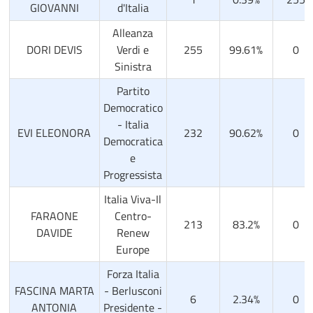
GIOVANNI
d'Italia
Alleanza
DORI DEVIS
Verdi e
255
99.61%
0
Sinistra
Partito
Democratico
- Italia
EVI ELEONORA
232
90.62%
0
Democratica
e
Progressista
Italia Viva-Il
FARAONE
Centro-
213
83.2%
0
DAVIDE
Renew
Europe
Forza Italia
FASCINA MARTA
- Berlusconi
6
2.34%
0
ANTONIA
Presidente -