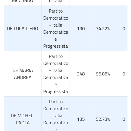
RICCARDO
d'Italia
Partito
Democratico
- Italia
DE LUCA PIERO
190
74.22%
0
Democratica
e
Progressista
Partito
Democratico
DE MARIA
- Italia
248
96.88%
0
ANDREA
Democratica
e
Progressista
Partito
Democratico
DE MICHELI
- Italia
135
52.73%
0
PAOLA
Democratica
e