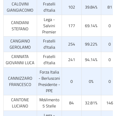
CALOVINI
Fratelli
102
39.84%
81
GIANGIACOMO
d'Italia
Lega -
CANDIANI
Salvini
177
69.14%
0
STEFANO
Premier
CANGIANO
Fratelli
254
99.22%
0
GEROLAMO
d'Italia
CANNATA
Fratelli
241
94.14%
0
GIOVANNI LUCA
d'Italia
Forza Italia
CANNIZZARO
- Berlusconi
0
0%
0
FRANCESCO
Presidente -
PPE
CANTONE
MoVimento
84
32.81%
146
LUCIANO
5 Stelle
Lega -