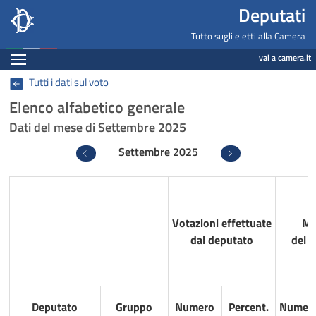
Deputati, Camera dei Deputati -
Navigazione pagine di servizio
Salta al contenuto principale
Salta al menu di navigazione
Fine pagina
Salta al contenuto principale
Salta al menu di navigazione
Vai a inizio pagina
Deputati
Tutto sugli eletti alla Camera
Espandi
vai a camera.it
Tutti i dati sul voto
Elenco alfabetico generale
Dati del mese di Settembre 2025
Settembre 2025
Precedente
Successivo
Votazioni effettuate
Mi
dal deputato
del 
Deputato
Gruppo
Numero
Percent.
Numer