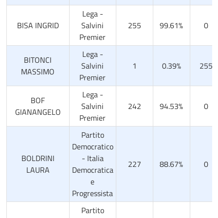
Lega -
BISA INGRID
Salvini
255
99.61%
0
Premier
Lega -
BITONCI
Salvini
1
0.39%
255
MASSIMO
Premier
Lega -
BOF
Salvini
242
94.53%
0
GIANANGELO
Premier
Partito
Democratico
BOLDRINI
- Italia
227
88.67%
0
LAURA
Democratica
e
Progressista
Partito