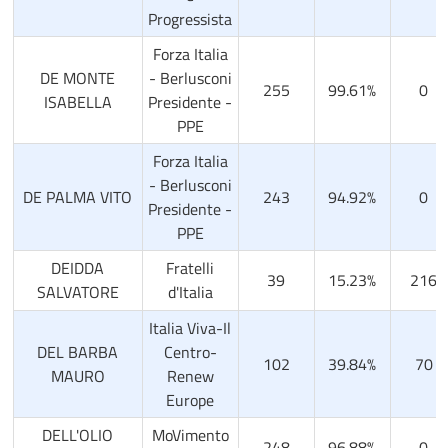
Progressista
Forza Italia
DE MONTE
- Berlusconi
255
99.61%
0
ISABELLA
Presidente -
PPE
Forza Italia
- Berlusconi
DE PALMA VITO
243
94.92%
0
Presidente -
PPE
DEIDDA
Fratelli
39
15.23%
216
SALVATORE
d'Italia
Italia Viva-Il
DEL BARBA
Centro-
102
39.84%
70
MAURO
Renew
Europe
DELL'OLIO
MoVimento
248
96.88%
0