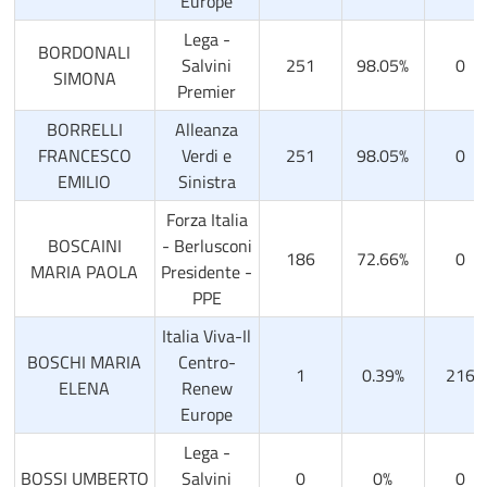
Europe
Lega -
BORDONALI
Salvini
251
98.05%
0
SIMONA
Premier
BORRELLI
Alleanza
FRANCESCO
Verdi e
251
98.05%
0
EMILIO
Sinistra
Forza Italia
BOSCAINI
- Berlusconi
186
72.66%
0
MARIA PAOLA
Presidente -
PPE
Italia Viva-Il
BOSCHI MARIA
Centro-
1
0.39%
216
ELENA
Renew
Europe
Lega -
BOSSI UMBERTO
Salvini
0
0%
0