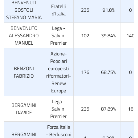
BENVENUTI
Fratelli
GOSTOLI
235
91.8%
0
d'Italia
STEFANO MARIA
BENVENUTO
Lega -
ALESSANDRO
Salvini
102
39.84%
140
MANUEL
Premier
Azione-
Popolari
BENZONI
europeisti
176
68.75%
0
FABRIZIO
riformatori-
Renew
Europe
Lega -
BERGAMINI
Salvini
225
87.89%
16
DAVIDE
Premier
Forza Italia
BERGAMINI
- Berlusconi
1
0.39%
0